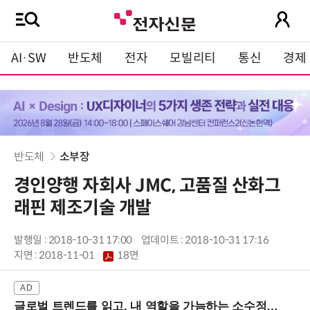
AI·SW
반도체
전자
모빌리티
통신
경제
반도체
소부장
경인양행 자회사 JMC, 고품질 산화그
래핀 제조기술 개발
발행일 : 2018-10-31 17:00
업데이트 : 2018-10-31 17:16
지면 :
2018-11-01
18면
글로벌 트렌드를 읽고, 내 역할을 가늠하는 소수정예 실습 워크숍 (8/28 신논현역)