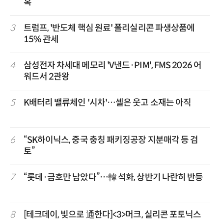
혹
3
트럼프, '반도체 핵심 원료' 폴리실리콘 파생상품에
15% 관세
4
삼성전자 차세대 메모리 'V낸드·PIM', FMS 2026 어
워드서 2관왕
5
K배터리 밸류체인 '시차'…셀은 웃고 소재는 아직
6
“SK하이닉스, 중국 충칭 패키징공장 지분매각 등 검
토”
7
“롯데·금호만 남았다”…韓 석화, 상반기 나란히 반등
8
[테크데이, 빛으로 通한다]<3>머크, 실리콘 포토닉스