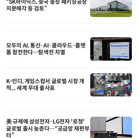
“SK하이닉스, 중국 충칭 패키징공장
지분매각 등 검토”
모두의 AI, 통신·AI·클라우드·플랫
폼 참전한다…탐색전 치열
K-인디, 게임스컴서 글로벌 시장 개
척... 세계 무대 출사표
美 규제에 삼성전자·LG전자 '로청'
글로벌 출시 늦춘다…“공급망 재편부
터”