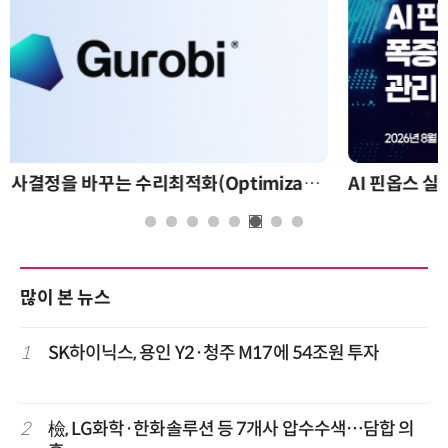
AI 핀옵스 실전 세미나: 폭증하는 AI 토큰 비용 관리 전략
많이 본 뉴스
1
SK하이닉스, 용인 Y2·청주 M17에 54조원 투자
2
檢, LG화학·한화솔루션 등 7개사 압수수색…담합 의