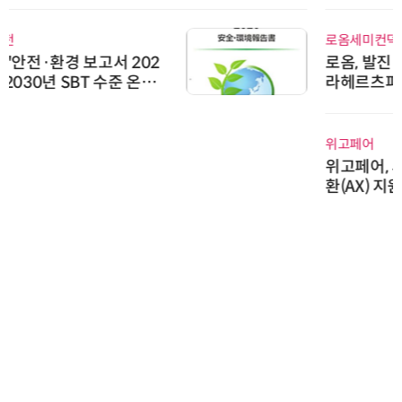
로옴세미컨덕터코리아
로옴, 발진 출력 4배 높인 2세대 테
라헤르츠파 발진 디바이스 개발
위고페어
위고페어, 서울AI허브 '2026 AI 전
환(AX) 지원사업' 컨소시엄 선정