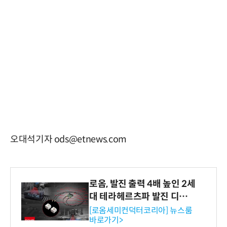
오대석기자 ods@etnews.com
로옴, 발진 출력 4배 높인 2세
대 테라헤르츠파 발진 디바이
스 개발
[로옴세미컨덕터코리아] 뉴스룸
바로가기>