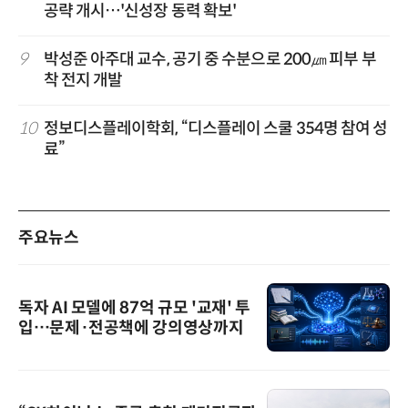
공략 개시…'신성장 동력 확보'
9
박성준 아주대 교수, 공기 중 수분으로 200㎛ 피부 부
착 전지 개발
10
정보디스플레이학회, “디스플레이 스쿨 354명 참여 성
료”
주요뉴스
독자 AI 모델에 87억 규모 '교재' 투
입…문제·전공책에 강의영상까지