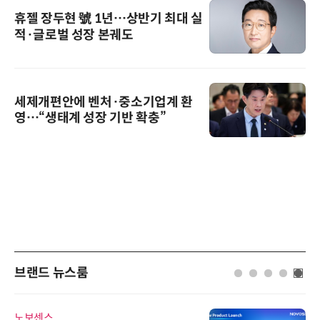
휴젤 장두현 號 1년…상반기 최대 실
적·글로벌 성장 본궤도
세제개편안에 벤처·중소기업계 환
영…“생태계 성장 기반 확충”
브랜드 뉴스룸
노보센스