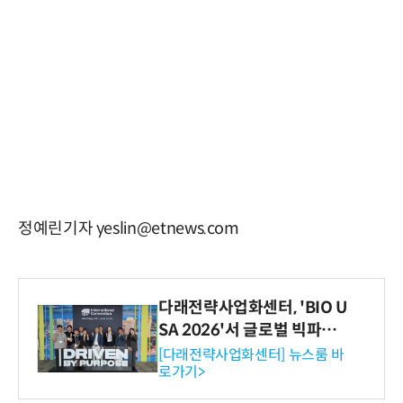
정예린기자 yeslin@etnews.com
다래전략사업화센터, 'BIO U
SA 2026'서 글로벌 빅파마
와의 비즈니스 미팅 지원…K
[다래전략사업화센터] 뉴스룸 바
로가기>
-바이오 해외 진출 교두보 확
보