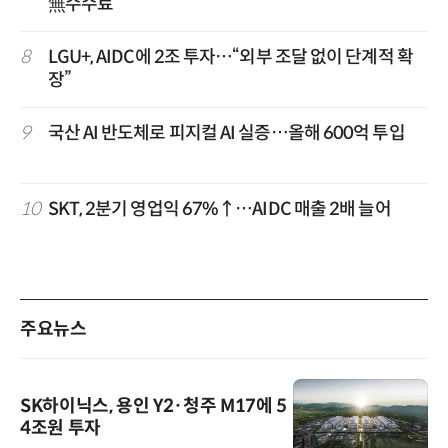
無수수료
8
LGU+, AIDC에 2조 투자…“외부 조달 없이 단계적 확
장”
9
국산 AI 반도체로 피지컬 AI 실증…올해 600억 투입
10
SKT, 2분기 영업익 67%↑…AIDC 매출 2배 늘어
주요뉴스
SK하이닉스, 용인 Y2·청주 M17에 5
4조원 투자