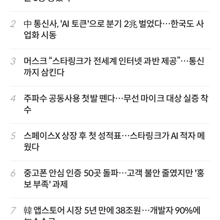
2
中 통신사, 'AI 토큰'으로 분기 2兆 벌었다…한국도 사
업화 시동
3
머스크 “스타링크가 전세계 인터넷 과반 제공”…통신
까지 삼킨다
4
주파수 공동사용 첫발 뗀다…무선 마이크 대상 실증 착
수
5
스페이스X 상장 후 첫 성적표…스타링크가 AI 적자 메
웠다
6
중고폰 안심 인증 50곳 돌파…고객 불안 줄였지만 '홍
보 부족' 과제
7
韓 앱스토어 시장 5년 만에 38조원…개발자 90%에