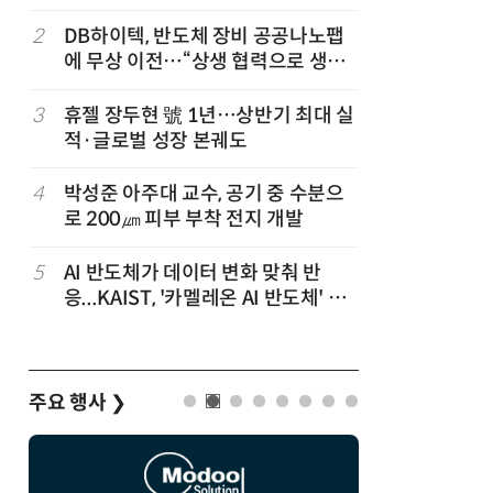
2
DB하이텍, 반도체 장비 공공나노팹
7
다누리, 
에 무상 이전…“상생 협력으로 생태
후 포착
계 고도화”
3
휴젤 장두현 號 1년…상반기 최대 실
8
[ET시선]
적·글로벌 성장 본궤도
기본의료
4
박성준 아주대 교수, 공기 중 수분으
9
보건소부터
로 200㎛ 피부 부착 전지 개발
결…'한국
5
AI 반도체가 데이터 변화 맞춰 반
10
“의원도 
응...KAIST, '카멜레온 AI 반도체' 개
GC메디아이
발
주요 행사
❯