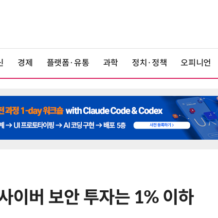
신
경제
플랫폼·유통
과학
정치·정책
오피니언
사이버 보안 투자는 1% 이하
6
[포토] KIST 차세대 바이러스 진단
플랫폼 '퓨전 어세이' 개발