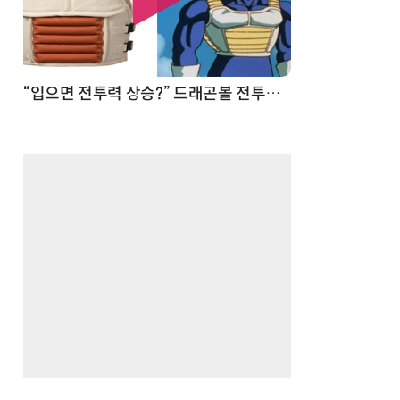
 순간
“입으면 전투력 상승?” 드래곤볼 전투복 닮은 중량조끼