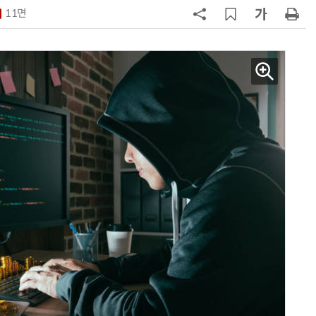
11면
7
다누리, 스페이스X 팰컨9 달 충돌 전
후 포착
8
[ET시선]지·필·공 빈틈 메우는 AI
기본의료
9
보건소부터 공공병원까지 AI로 연
결…'한국형 소버린 의료AI'도 개발
10
“의원도 '차세대 진료실'로 진화”…
GC메디아이 '의사랑 AI' 출시