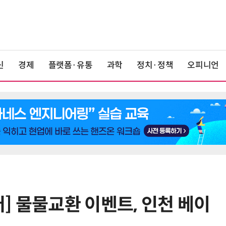
신
경제
플랫폼·유통
과학
정치·정책
오피니언
] 물물교환 이벤트, 인천 베이
6
산업부, 한화오션·에코프로비엠 등
5개사 '슈퍼 을(乙)' 선정