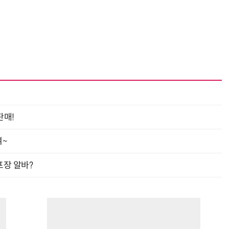
판매!
여~
프장 알바?