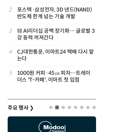
2
포스텍·삼성전자, 3D 낸드(NAND)
7
오픈AI 첫
반도체 한계 넘는 기술 개발
양'에 가
3
韓 AI리더십 공백 장기화… 글로벌 3
8
SK하이닉
강 동력 꺼져간다
54조원 
벌
4
CJ대한통운, 이마트24 택배 다시 맡
9
中 통신사,
는다
었다…한
이
5
1000원 커피·45㎝ 피자…트레이
10
[신차 드라
더스 'T-카페', 이마트 첫 입점
언 6 DM-i
주요 행사
❯