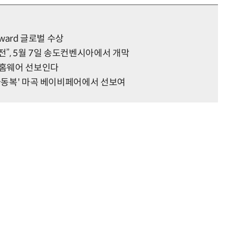
Award 글로벌 수상
“계속 쫓아왔다”…도망치던 우크라 민간인 공격한 러 자폭 드론
진정한 우정?…친구 구하려다 둘 다 의자 틈에 목이 낀
”, 5월 7일 송도컨벤시아에서 개막
 홈웨어 선보인다
 아동복' 마곡 베이비페어에서 선보여