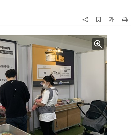
7
오픈AI 첫 AI 기기 윤곽…'도넛 모
양'에 가격은 300~400달러
8
SK하이닉스, 용인 Y2·청주 M17에
54조원 투자
9
中 통신사, 'AI 토큰'으로 분기 2兆 
었다…한국도 사업화 시동
10
[신차 드라이브] BYD, PHEV '씨라
언 6 DM-i'