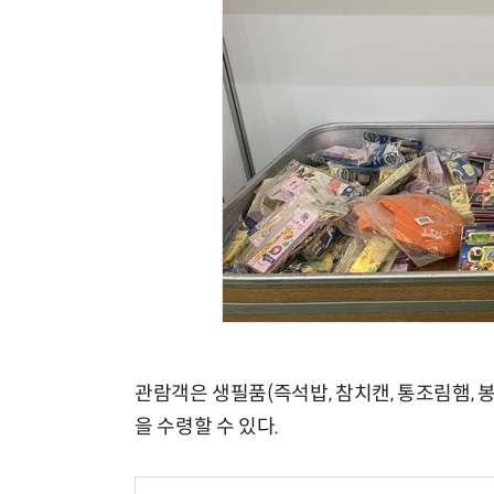
관람객은 생필품(즉석밥, 참치캔, 통조림햄,
을 수령할 수 있다.