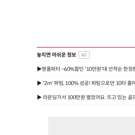
놓치면 아쉬운 정보
AD
▶명품퍼터 ~60%할인 '10만원'대 선착순 한정
▶ '2m' 퍼팅, 100% 성공! 퍼팅으로만 10타 줄
▶ 라운딩가서 100만원 벌었어요. 뜨고 있는 골