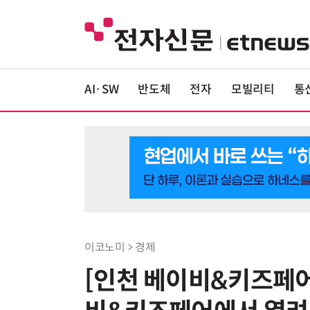
AI·SW
반도체
전자
모빌리티
통
이코노미 > 경제
[인천 베이비&키즈페어