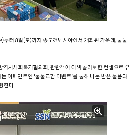
AI Native Enterprise를 지원하는 AI Ready Data 플랫폼 활용 전략
AI 시대의 옵저버빌리티: GPU·LLM 모니터링부터 AI 기반 장애 대응까지
(수)부터 8일(토)까지 송도컨벤시아에서 개최된 가운데, 물물
천광역시사회복지협의회, 관람객이 이색 콜라보한 컨셉으로 유
는 이베인트인 '물물교환 이벤트'를 통해 나눔 받은 물품과
행한다.