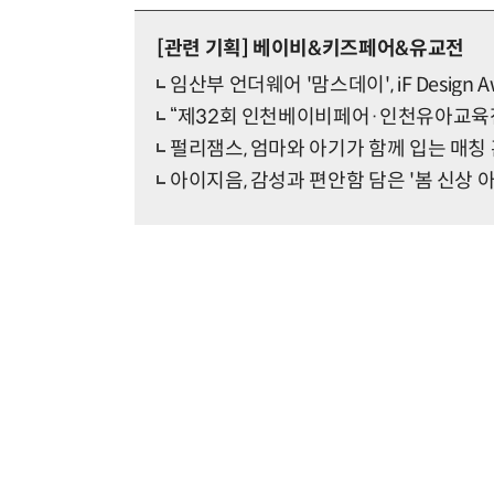
[관련 기획]
베이비&키즈페어&유교전
임산부 언더웨어 '맘스데이', iF Design 
“제32회 인천베이비페어·인천유아교육전
펄리잼스, 엄마와 아기가 함께 입는 매칭
아이지음, 감성과 편안함 담은 '봄 신상