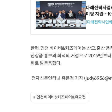
다래전략사업화센
미팅 지원…K
[다래전략사업화
한편, 인천 베이비&키즈페어는 산모, 출산 용
신상품 홍보의 최적의 거점으로 2019년부터
회로 발돋움했다.
전자신문인터넷 유은정 기자 (judy6956@etn
인천베이비&키즈페어&유교전