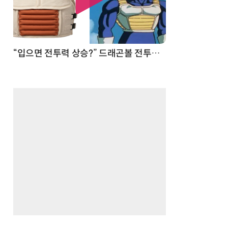
 순간
“입으면 전투력 상승?” 드래곤볼 전투복 닮은 중량조끼