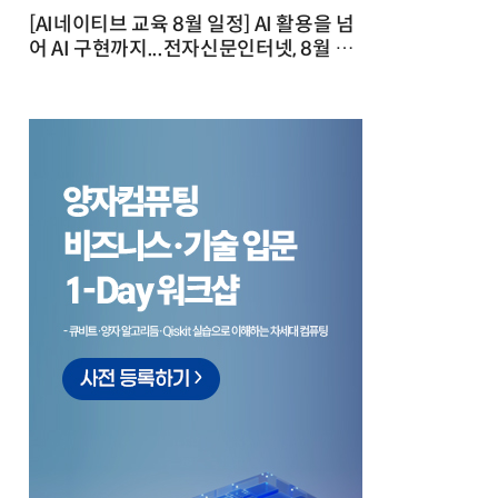
[AI네이티브 교육 8월 일정] AI 활용을 넘
어 AI 구현까지...전자신문인터넷, 8월 실
전 교육·워크숍 개최 발행일 : 2026-07-
23 10:46