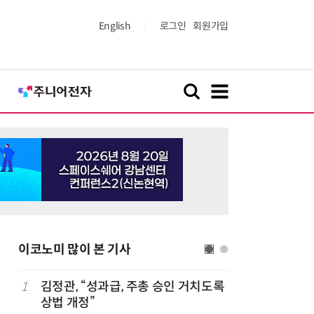
English
로그인
회원가입
이코노미 많이 본 기사
1
김정관, “성과급, 주총 승인 거치도록
6
산업부,
상법 개정”
5개사 '슈