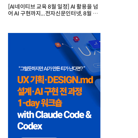
[AI네이티브 교육 8월 일정] AI 활용을 넘
어 AI 구현까지...전자신문인터넷, 8월 실
전 교육·워크숍 개최 발행일 : 2026-07-
23 10:46