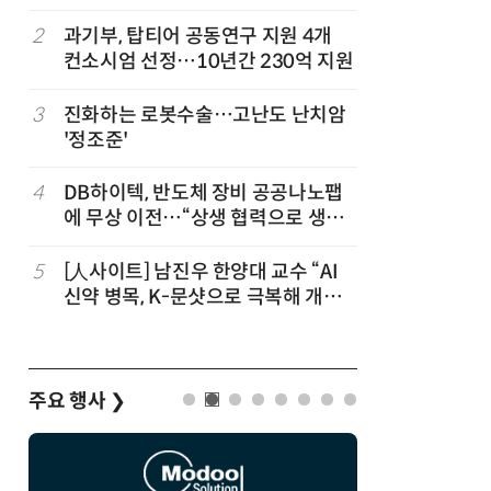
“내년 2
정
2
과기부, 탑티어 공동연구 지원 4개
7
“망막 찍
컨소시엄 선정…10년간 230억 지원
부, 첨단 
3
진화하는 로봇수술…고난도 난치암
8
KIST,
'정조준'
빛 신호 한
칩' 구현
4
DB하이텍, 반도체 장비 공공나노팹
9
[르포]아
에 무상 이전…“상생 협력으로 생태
경 다루며
계 고도화”
제공 '주
5
[人사이트] 남진우 한양대 교수 “AI
10
다누리, 
신약 병목, K-문샷으로 극복해 개발
후 포착
속도 10배 향상”
주요 행사
❯