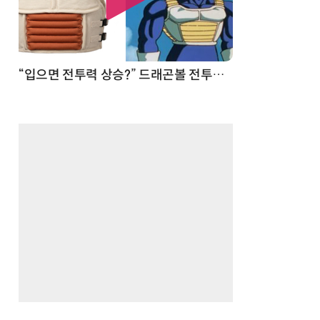
 순간
“입으면 전투력 상승?” 드래곤볼 전투복 닮은 중량조끼