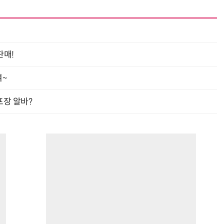
판매!
여~
프장 알바?