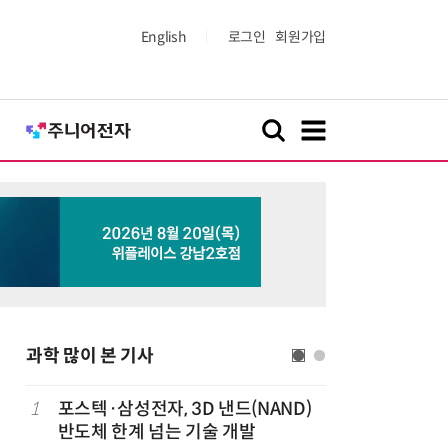
English
로그인
회원가입
과학 많이 본 기사
1
포스텍·삼성전자, 3D 낸드(NAND)
6
[K-과학
반도체 한계 넘는 기술 개발
·바이오 