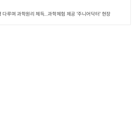
 다루며 과학원리 체득...과학체험 제공 '주니어닥터' 현장
“계속 쫓아왔다”…도망치던 우크라 민간인 공격한 러 자폭 드론
진정한 우정?…친구 구하려다 둘 다 의자 틈에 목이 낀