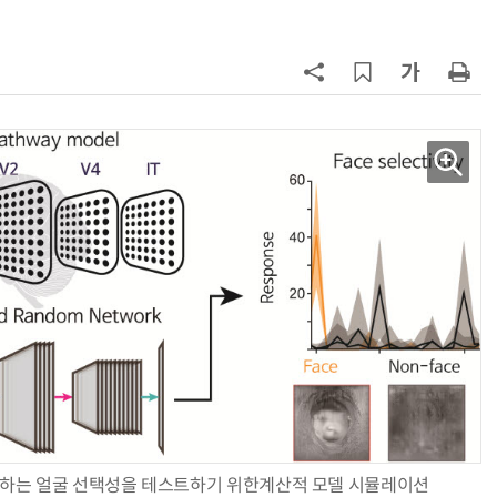
“내년 2기로 이어집니다”
7
“망막 찍자 심혈관 고위험 판정”…
부, 첨단 의료 AI 임상 확산 지원
8
KIST, 기존 반도체 공정으로 전기·
빛 신호 한 번에 읽는 '광반도체 BCI
칩' 구현
9
[르포]아이들이 직접 첨단 전자현미
경 다루며 과학원리 체득...과학체험
제공 '주니어닥터' 현장
10
다누리, 스페이스X 팰컨9 달 충돌 전
후 포착
하는 얼굴 선택성을 테스트하기 위한계산적 모델 시뮬레이션