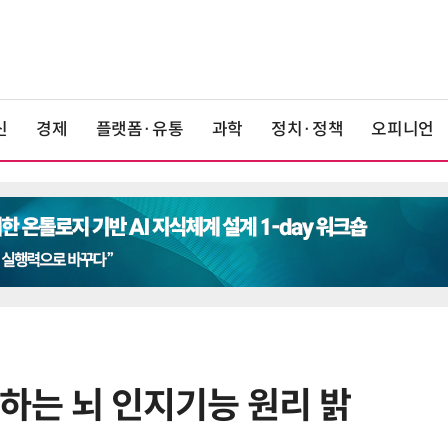
신
경제
플랫폼·유통
과학
정치·정책
오피니언
발생하는 뇌 인지기능 원리 밝
6
[K-과학인재 고등학생 캠프] 반도체
·바이오 실험에 더위도 잊었다…