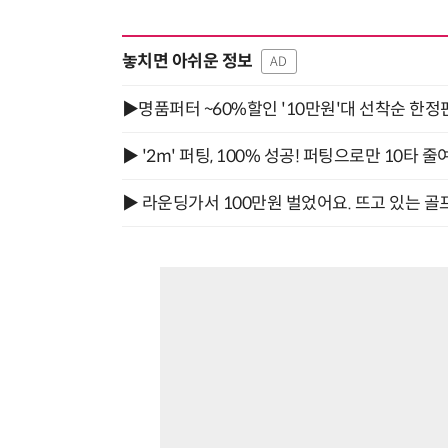
놓치면 아쉬운 정보
AD
▶명품퍼터 ~60%할인 '10만원'대 선착순 한정
▶ '2m' 퍼팅, 100% 성공! 퍼팅으로만 10타 줄
▶ 라운딩가서 100만원 벌었어요. 뜨고 있는 골