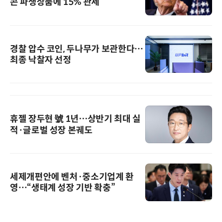
콘 파생상품에 15% 관세
경찰 압수 코인, 두나무가 보관한다…
최종 낙찰자 선정
휴젤 장두현 號 1년…상반기 최대 실
적·글로벌 성장 본궤도
세제개편안에 벤처·중소기업계 환
영…“생태계 성장 기반 확충”