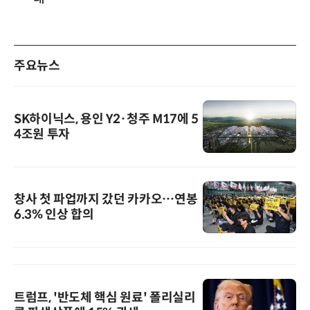
주요뉴스
SK하이닉스, 용인 Y2·청주 M17에 5
4조원 투자
창사 첫 파업까지 갔던 카카오…연봉
6.3% 인상 합의
트럼프, '반도체 핵심 원료' 폴리실리