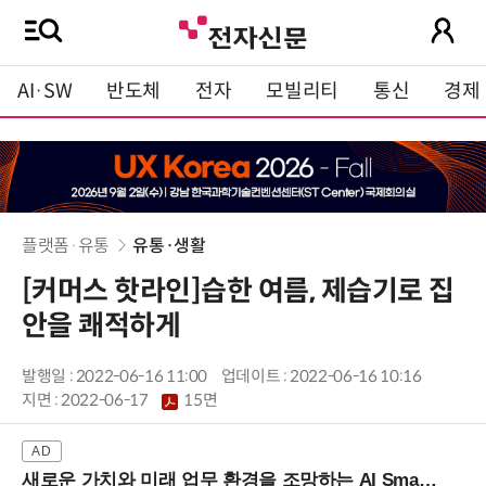
AI·SW
반도체
전자
모빌리티
통신
경제
플랫폼·유통
유통·생활
[커머스 핫라인]습한 여름, 제습기로 집
안을 쾌적하게
발행일 : 2022-06-16 11:00
업데이트 : 2022-06-16 10:16
지면 :
2022-06-17
15면
새로운 가치와 미래 업무 환경을 조망하는 AI Smart Work Summit 2026 (9/11 코엑스)