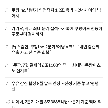
5
쿠팡Inc, 상반기 영업적자 1.2조 육박…2년치 이익 넘
어서
6
카카오, 역대 최대 분기 실적…카톡에 쿠팡이츠 연동해
주문부터 결제까지
7
[뉴스줌인] 쿠팡Inc, 2분기 '어닝쇼크'…“내년 중순께
유출 사고 전 수준 회복”
8
“쿠팡, 7월 결제액 6조1100억 '역대 최대'…쿠팡이츠
도 신기록”
9
우유 감산 협상 8월 말로 연장…산정 기준 놓고 '평행
선'
10
네이버, 2분기 매출 3조3888억원…분기 기준 역대 최
대