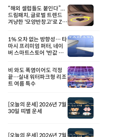
“해외 셀럽들도 붙인다”...
드림패치, 글로벌 트렌드
겨냥한 '모양반창고'로 Z세
대 공략
1% 오차 없는 방향성… 타
마시 프리미엄 퍼터, 네이
버 스마트스토어 '반값 할
인' 돌풍
비 와도 폭염이어도 걱정
끝…실내 워터파크형 리조
트 여름 특수
[오늘의 운세] 2026년 7월
30일 띠별 운세
[오늘의 운세] 2026년 7월