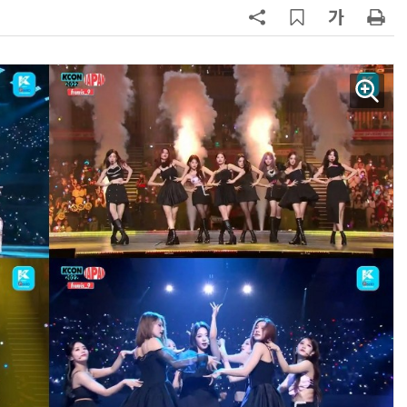
양자컴퓨팅 비즈니스·기술 입문 1-Day 워크샵 - 큐비트·양자 알고리듬·Qiskit 실습으로 이해하는 차세대
업무 자동화 위한 AI ‘세컨드 브레인’ 만들기 1-day 워크숍 - LLM Wiki 