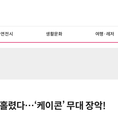
공연전시
생활문화
여행·레저
홀렸다…‘케이콘’ 무대 장악!