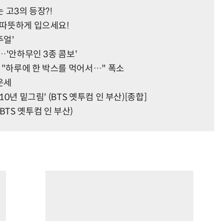
 고3의 등장?!
…따뜻하게 입으세요!
주얼'
'…'안하무인 3종 콤보'
! "하루에 한 박스를 먹어서…" 폭소
 운세
10년 밑그림' (BTS 옛투컴 인 부산)[종합]
BTS 옛투컴 인 부산)