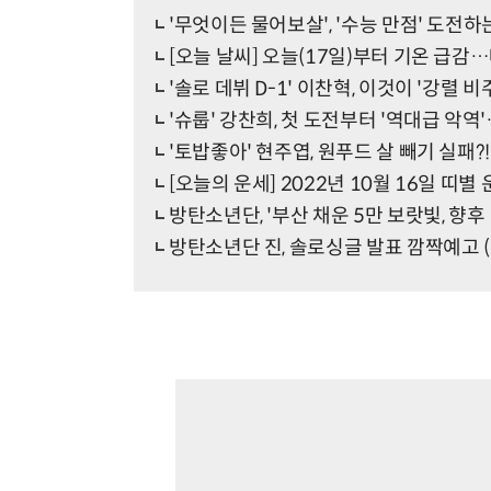
'무엇이든 물어보살', '수능 만점' 도전하는
[오늘 날씨] 오늘(17일)부터 기온 급감
'솔로 데뷔 D-1' 이찬혁, 이것이 '강렬 비
'슈룹' 강찬희, 첫 도전부터 '역대급 악역
'토밥좋아' 현주엽, 원푸드 살 빼기 실패?
[오늘의 운세] 2022년 10월 16일 띠별
방탄소년단, '부산 채운 5만 보랏빛, 향후 
방탄소년단 진, 솔로싱글 발표 깜짝예고 (