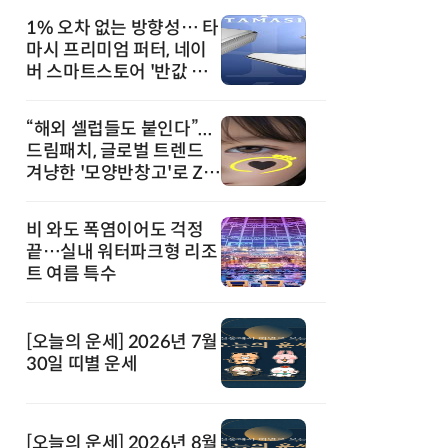
1% 오차 없는 방향성… 타
마시 프리미엄 퍼터, 네이
버 스마트스토어 '반값 할
인' 돌풍
“해외 셀럽들도 붙인다”...
드림패치, 글로벌 트렌드
겨냥한 '모양반창고'로 Z세
대 공략
비 와도 폭염이어도 걱정
끝…실내 워터파크형 리조
트 여름 특수
[오늘의 운세] 2026년 7월
30일 띠별 운세
[오늘의 운세] 2026년 8월