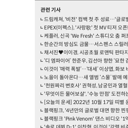
관련 기사
드림캐쳐, '비전' 컴백 첫 주 성료…'글로
EPEX(이펙스), '사랑歌' 첫 MV 티저 오픈
케플러, 신곡 'We Fresh' 스튜디오 춤
한순간의 방심도 금물…서스펜스 스릴러 '
채서진♥이이경, 시공초월 로맨틱 판타지 
‘디 엠파이어’ 한준우, 김선아 향한 ‘묘한
이것이 ‘매력 폭발’…‘대세’ 이상엽, 화보
노을이 돌아온다…새 앨범 ‘스물’ 발매 
'천원짜리 변호사' 권혁성, 남궁민과 열혈
'무엇이든 물어보살', '수능 만점' 도전하는
[오늘의 운세] 2022년 10월 17일 띠별
블랙핑크, '4년만의 글로벌 대면 향한 찐핑크
블랙핑크 'Pink Venom' 댄스 비디오 '
'솔로 데뷔 D-1' 이찬혁, 이것이 '강렬 비