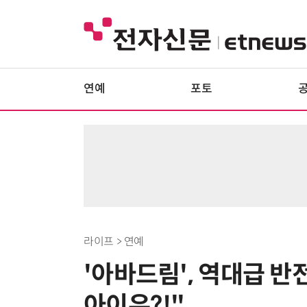
연예
포토
라이프 > 연예
'아바드림', 역대급 
아이유?!"