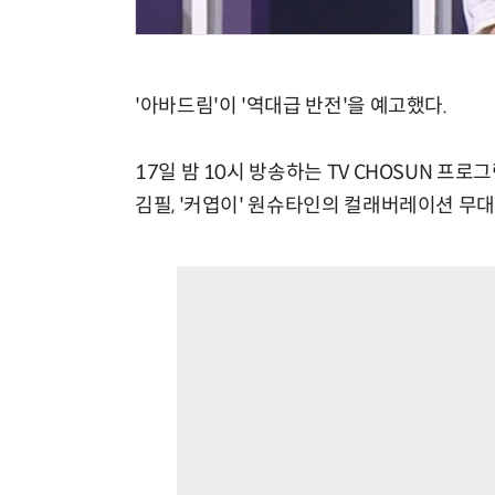
'아바드림'이 '역대급 반전'을 예고했다.
17일 밤 10시 방송하는 TV CHOSUN 프
김필, '커엽이' 원슈타인의 컬래버레이션 무대