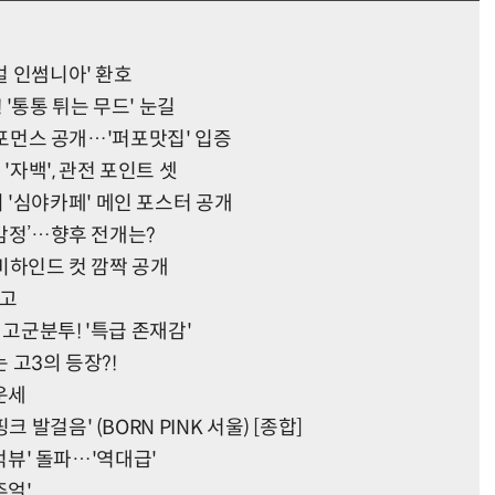
벌 인썸니아' 환호
! '통통 튀는 무드' 눈길
 퍼포먼스 공개…'퍼포맛집' 입증
자백', 관전 포인트 셋
'심야카페' 메인 포스터 공개
 감정’…향후 전개는?
 비하인드 컷 깜짝 공개
예고
 고군분투! '특급 존재감'
 고3의 등장?!
 운세
 발걸음' (BORN PINK 서울) [종합]
1억뷰' 돌파…'역대급'
주얼'