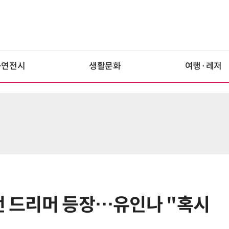
공연전시
생활문화
여행·레저
반전 드리머 등장…유인나 "혹시