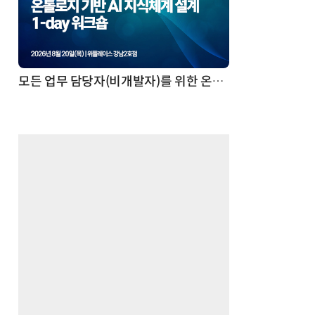
모든 업무 담당자(비개발자)를 위한 온톨로지 기반 AI 지식체계 설계 1-day 워크숍