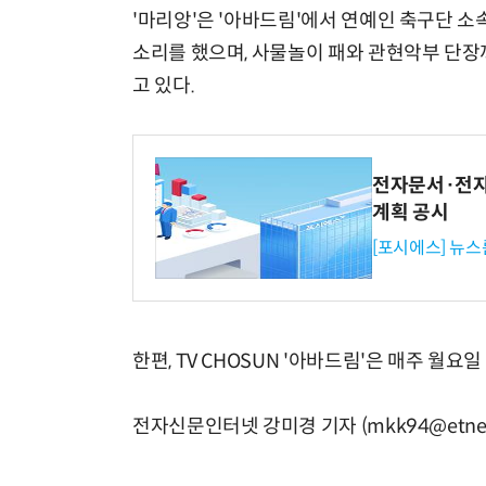
'마리앙'은 '아바드림'에서 연예인 축구단 소
소리를 했으며, 사물놀이 패와 관현악부 단장
고 있다.
전자문서·전자
계획 공시
[포시에스] 뉴스
한편, TV CHOSUN '아바드림'은 매주 월요일
전자신문인터넷 강미경 기자 (mkk94@etnew