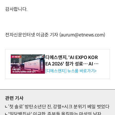
감사합니다.
전자신문인터넷 이금준 기자 (aurum@etnews.com)
디에스앤지, 'AI EXPO KOR
EA 2026' 참가 성료… AI 전
생애주기 아우르는 통합 솔루
[디에스앤지] 뉴스룸 바로가기>
션 선봬 [영상]
관련 기사
‘첫 솔로’ 방탄소년단 진, 강렬+시크 분위기 베일 벗었다
'일당백집사' 이규한, 주부들 올킬하는 마성의 남자