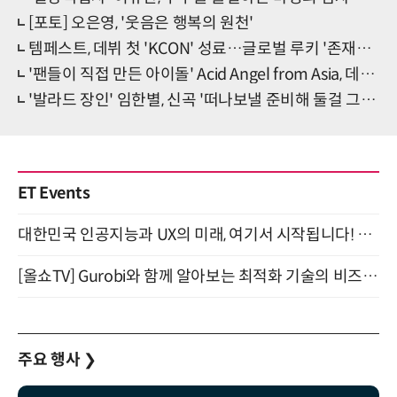
[포토] 오은영, '웃음은 행복의 원천'
템페스트, 데뷔 첫 'KCON' 성료…글로벌 루키 '존재감 UP'
'팬들이 직접 만든 아이돌' Acid Angel from Asia, 데뷔 앨범 'ACCESS' 예판 개시
'발라드 장인' 임한별, 신곡 '떠나보낼 준비해 둘걸 그랬어' 발매
ET Events
대한민국 인공지능과 UX의 미래, 여기서 시작됩니다! UX Korea 2026 - Fall 9월 2일 개최
[올쇼TV] Gurobi와 함께 알아보는 최적화 기술의 비즈니스 활용 (8월 20일 생방송)
주요 행사
❯