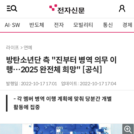
AI·SW
반도체
전자
모빌리티
통신
경제
라이프 > 연예
방탄소년단 측 "진부터 병역 의무 이
행…2025 완전체 희망" [공식]
발행일 : 2022-10-17 17:01
업데이트 : 2022-10-17 17:04
- 각 멤버 병역 이행 계획에 맞춰 당분간 개별
활동에 집중