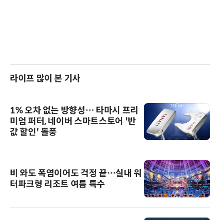
라이프 많이 본 기사
1% 오차 없는 방향성… 타마시 프리
미엄 퍼터, 네이버 스마트스토어 '반
값 할인' 돌풍
비 와도 폭염이어도 걱정 끝…실내 워
터파크형 리조트 여름 특수