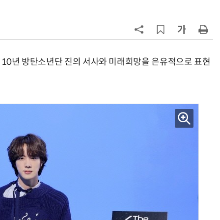
양자컴퓨팅 비즈니스·기술 입문 1-Day 워크샵 - 큐비트·양자 알고리듬·Qiskit 실습으로 이해하는 차세대
업무 자동화 위한 AI ‘세컨드 브레인’ 만들기 1-day 워크숍 - LLM Wiki 
ut은 10년 방탄소년단 진의 서사와 미래희망을 은유적으로 표현