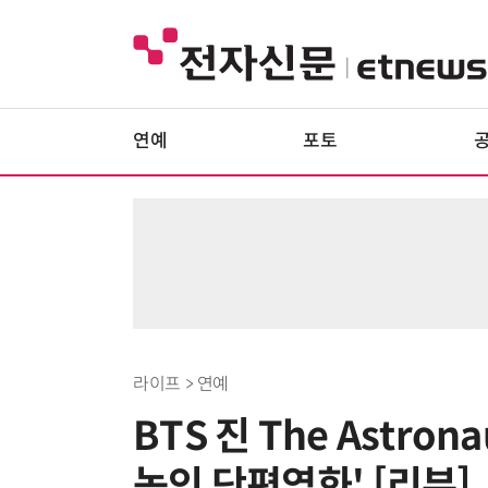
연예
포토
라이프 > 연예
BTS 진 The Astron
녹인 단편영화' [리뷰]