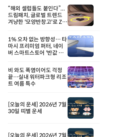
“해외 셀럽들도 붙인다”...
드림패치, 글로벌 트렌드
겨냥한 '모양반창고'로 Z세
대 공략
1% 오차 없는 방향성… 타
마시 프리미엄 퍼터, 네이
버 스마트스토어 '반값 할
인' 돌풍
비 와도 폭염이어도 걱정
끝…실내 워터파크형 리조
트 여름 특수
[오늘의 운세] 2026년 7월
30일 띠별 운세
[오늘의 운세] 2026년 7월