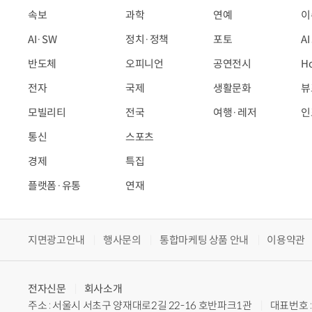
속보
과학
연예
이
AI·SW
정치·정책
포토
A
반도체
오피니언
공연전시
H
전자
국제
생활문화
뷰
모빌리티
전국
여행·레저
인
통신
스포츠
경제
특집
플랫폼·유통
연재
지면광고안내
행사문의
통합마케팅 상품 안내
이용약관
전자신문
회사소개
주소 : 서울시 서초구 양재대로2길 22-16 호반파크1관
대표번호 : 