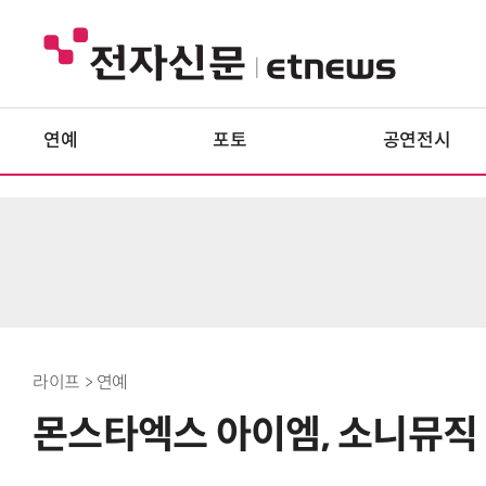
연예
포토
공연전시
라이프 > 연예
몬스타엑스 아이엠, 소니뮤직