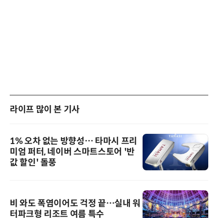
라이프 많이 본 기사
1% 오차 없는 방향성… 타마시 프리
미엄 퍼터, 네이버 스마트스토어 '반
값 할인' 돌풍
비 와도 폭염이어도 걱정 끝…실내 워
터파크형 리조트 여름 특수