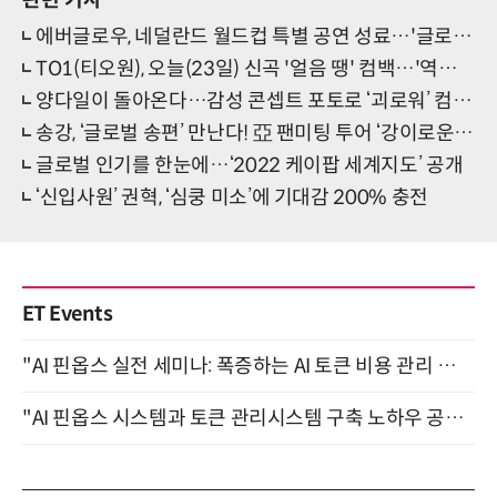
에버글로우, 네덜란드 월드컵 특별 공연 성료…'글로벌돌' 입지 굳건
TO1(티오원), 오늘(23일) 신곡 '얼음 땡' 컴백…'역동적 퍼포먼스' 기대
양다일이 돌아온다…감성 콘셉트 포토로 ‘괴로워’ 컴백 선언
송강, ‘글로벌 송편’ 만난다! 亞 팬미팅 투어 ‘강이로운 순간’ 예고
글로벌 인기를 한눈에…‘2022 케이팝 세계지도’ 공개
‘신입사원’ 권혁, ‘심쿵 미소’에 기대감 200% 충전
ET Events
"AI 핀옵스 실전 세미나: 폭증하는 AI 토큰 비용 관리 전략" 8월 21일 개최
"AI 핀옵스 시스템과 토큰 관리시스템 구축 노하우 공개" 잠실 한국광고문화회관 2층 대회의실 (8/21)