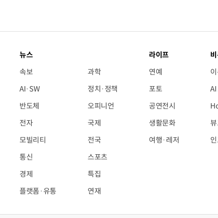
뉴스
라이프
비
속보
과학
연예
이
AI·SW
정치·정책
포토
A
반도체
오피니언
공연전시
H
전자
국제
생활문화
뷰
모빌리티
전국
여행·레저
인
통신
스포츠
경제
특집
플랫폼·유통
연재