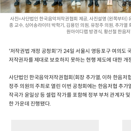
사진=사단법인 한국음악저작권협회 제공, 사진설명 (왼쪽부터) 유
종 교수, 싱어송라이터 박학기, 김용민 의원, 유정주 의원, 추가열 회
원아이디랩 방경식, 황선철 한음저
'저작권법 개정 공청회'가 24일 서울시 영등포구 여의도
저작권자를 제대로 보호하지 못하는 현행 제도에 대한 개
사단법인 한국음악저작권협회(회장 추가열, 이하 한음저협
정주 의원의 주최로 열린 이번 공청회에는 한음저협 추가
작곡가 윤일상 등 셀럽 작가를 포함해 정부 부처 관계자 및 
한 가운데 진행됐다.