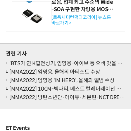
로옴, 업계 최고 수준의 Wide
-SOA 구현한 차량용 MOSF
ET 개발
[로옴세미컨덕터코리아] 뉴스룸
바로가기>
관련 기사
'BTS가 연 K팝전성기, 임영웅·아이브 등 오색 맛을 품다' MMA2022 [종합]
[MMA2022] 임영웅, 올해의 아티스트 수상
[MMA2022] 임영웅 'IM HERO', 올해의 앨범 수상
[MMA2022] 10CM-빅나티, 베스트 컬레버레이션 수상
[MMA2022] 방탄소년단·아이유·세븐틴·NCT DREAM, MMA2022 톱10 수상
ET Events