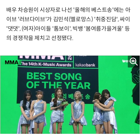
배우 차승원이 시상자로 나선 '올해의 베스트송'에는 아
이브 '러브다이브'가 김민석(멜로망스) '취중진담', 싸이
'댓댓', (여자)아이들 '톰보이', 빅뱅 '봄여름가을겨울' 등
의 경쟁작을 제치고 선정됐다.