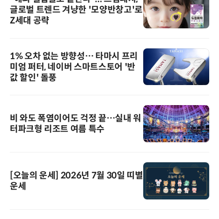
글로벌 트렌드 겨냥한 '모양반창고'로
Z세대 공략
1% 오차 없는 방향성… 타마시 프리
미엄 퍼터, 네이버 스마트스토어 '반
값 할인' 돌풍
비 와도 폭염이어도 걱정 끝…실내 워
터파크형 리조트 여름 특수
[오늘의 운세] 2026년 7월 30일 띠별
운세