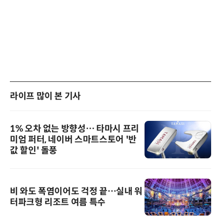
라이프 많이 본 기사
1% 오차 없는 방향성… 타마시 프리
미엄 퍼터, 네이버 스마트스토어 '반
값 할인' 돌풍
비 와도 폭염이어도 걱정 끝…실내 워
터파크형 리조트 여름 특수