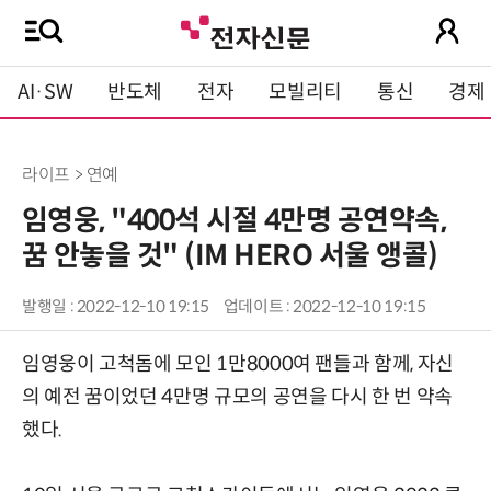
AI·SW
반도체
전자
모빌리티
통신
경제
라이프 > 연예
임영웅, "400석 시절 4만명 공연약속,
꿈 안놓을 것" (IM HERO 서울 앵콜)
발행일 : 2022-12-10 19:15
업데이트 : 2022-12-10 19:15
임영웅이 고척돔에 모인 1만8000여 팬들과 함께, 자신
의 예전 꿈이었던 4만명 규모의 공연을 다시 한 번 약속
했다.