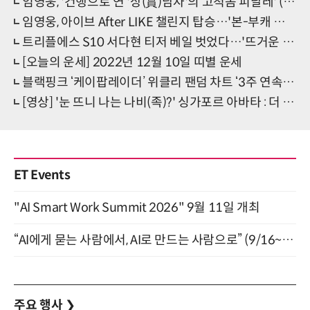
임영웅, '건행으로 연 '상(賞)남자'의 고척돔 피날레' (IM HERO 서울 앵콜)[종합]
임영웅, 아이브 After LIKE 챌린지 탑승…'본-부캐 오가는 걸그룹급 춤선'
트리플에스 S10 서다현 티저 베일 벗었다…'뜨거운 환호'
[오늘의 운세] 2022년 12월 10일 띠별 운세
블랙핑크 ‘케이팝레이더’ 위클리 팬덤 차트 ‘3주 연속 1위’ 기염
[영상] '눈 뜨니 나는 나비(족)?' 싱가포르 아바타 : 더 익스피리언스 (현장리뷰)
ET Events
"AI Smart Work Summit 2026" 9월 11일 개최
“AI에게 묻는 사람에서, AI로 만드는 사람으로” (9/16~17)
주요 행사
❯