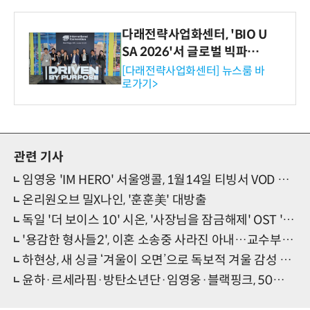
다래전략사업화센터, 'BIO U
SA 2026'서 글로벌 빅파마
와의 비즈니스 미팅 지원…K
[다래전략사업화센터] 뉴스룸 바
로가기>
-바이오 해외 진출 교두보 확
보
관련 기사
임영웅 'IM HERO' 서울앵콜, 1월14일 티빙서 VOD 공개
온리원오브 밀X나인, '훈훈美' 대방출
독일 '더 보이스 10' 시온, '사장님을 잠금해제' OST '라이 투 미' 오늘(15일) 발매
'용감한 형사들2', 이혼 소송중 사라진 아내…교수부인 살인사건 추적
하현상, 새 싱글 ‘겨울이 오면’으로 독보적 겨울 감성 예고
윤하·르세라핌·방탄소년단·임영웅·블랙핑크, 50주차 써클차트 정상