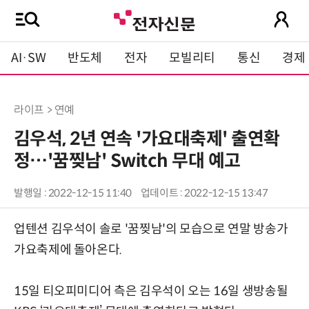
AI·SW
반도체
전자
모빌리티
통신
경제
라이프 > 연예
김우석, 2년 연속 '가요대축제' 출연확
정…'꿈찢남' Switch 무대 예고
발행일 : 2022-12-15 11:40
업데이트 : 2022-12-15 13:47
업텐션 김우석이 솔로 '꿈찢남'의 모습으로 연말 방송가
가요축제에 돌아온다.
15일 티오피미디어 측은 김우석이 오는 16일 생방송될