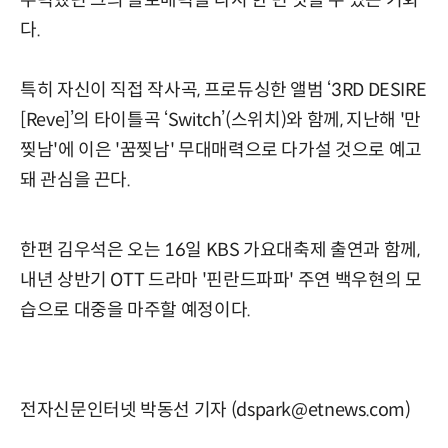
주력했던 그의 솔로매력을 다시 한 번 엿볼 수 있는 기회
다.
특히 자신이 직접 작사곡, 프로듀싱한 앨범 ‘3RD DESIRE
[Reve]’의 타이틀곡 ‘Switch’(스위치)와 함께, 지난해 '만
찢남'에 이은 '꿈찢남' 무대매력으로 다가설 것으로 예고
돼 관심을 끈다.
한편 김우석은 오는 16일 KBS 가요대축제 출연과 함께,
내년 상반기 OTT 드라마 '핀란드파파' 주연 백우현의 모
습으로 대중을 마주할 예정이다.
전자신문인터넷 박동선 기자 (dspark@etnews.com)