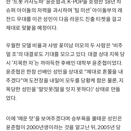
한 '트롯 카사노바' 윤준협과, K-POP을 호령한 18년 차
슈퍼 아이돌의 저력을 과시하며 ‘팀 미션’ 아이돌부의 레
전드 무대를 이끈 성민이 다음 라운드 진출 티켓을 걸고
제대로 맞붙을 예정이다.
우월한 모델 비율과 샤방 꽃미남 미모의 두 사람은 '비주
얼 조'의 대결로도 기대를 모으고 있다. 대결 상대 지목 당
시 ‘지목한 자’는 까마득한 후배인 대학부 윤준협이었다.
윤준협은 한참 선배인 성민을 상대로 "제대로 혼쭐을 내
주겠다"며 도전장을 내밀어 모두를 당황케 함은 물론, 지
목당한 성민을 '말잇못(말을 잇지 못하다)' 상태로 만들
었다.
이에 '매운 맛'을 보여주겠다며 승부욕을 불태운 성민은
윤준협이 2000년생이라는 것을 알고난 뒤, 2005년 당