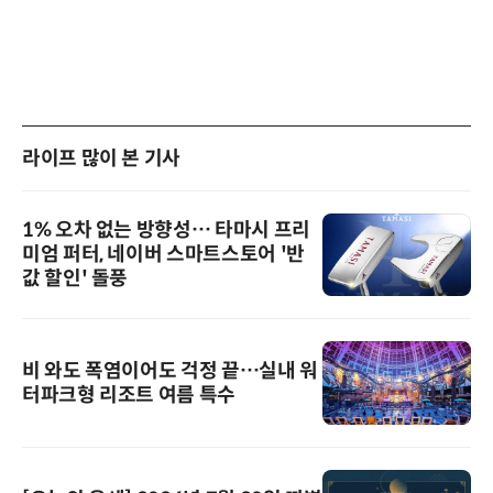
라이프 많이 본 기사
1% 오차 없는 방향성… 타마시 프리
미엄 퍼터, 네이버 스마트스토어 '반
값 할인' 돌풍
비 와도 폭염이어도 걱정 끝…실내 워
터파크형 리조트 여름 특수