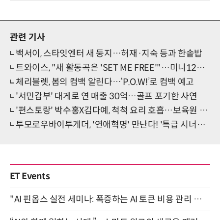
관련 기사
백서이, 스타잇엔터 새 둥지…허재·지숙 등과 한솥밥
트와이스, "새 활동곡은 'SET ME FREE'"…미니12집 트랙리스트 공개
체리블렛, 봄의 컴백 알린다…‘P.O.W!’로 컴백 예고
'서민갑부' 대게로 연 매출 30억…골프 포기한 사연
'편스토랑' 박수홍X김다예, 척척 요리 호흡…보육원 방문까지
투모로우바이투게더, '연애혁명' 만난다! '특급 시너지' OST 기대
ET Events
"AI 핀옵스 실전 세미나: 폭증하는 AI 토큰 비용 관리 전략" 8월 21일 개최