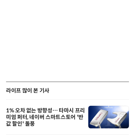
라이프 많이 본 기사
1% 오차 없는 방향성… 타마시 프리
미엄 퍼터, 네이버 스마트스토어 '반
값 할인' 돌풍