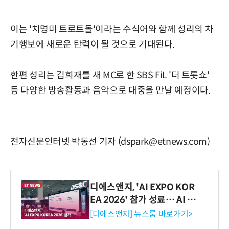
이는 '치명미 트로트돌'이라는 수식어와 함께 성리의 차
기행보에 새로운 탄력이 될 것으로 기대된다.
한편 성리는 김희재를 새 MC로 한 SBS FiL '더 트롯쇼'
등 다양한 방송활동과 음악으로 대중을 만날 예정이다.
전자신문인터넷 박동선 기자 (dspark@etnews.com)
디에스앤지, 'AI EXPO KOR
EA 2026' 참가 성료… AI 전
생애주기 아우르는 통합 솔루
[디에스앤지] 뉴스룸 바로가기>
션 선봬 [영상]