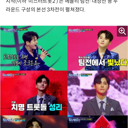
시작(이하 ‘미스터트롯2’)’는 메들리 팀전·대장전 등 두
라운드 구성의 본선 3차전이 펼쳐졌다.