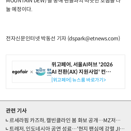
MOUNTAIN DEW)’를 통해 팬들과의 따뜻한 호흡을 나
눌 예정이다.
전자신문인터넷 박동선 기자 (dspark@etnews.com)
위고페어, 서울AI허브 '2026
AI 전환(AX) 지원사업' 컨소
시엄 선정
[위고페어] 뉴스룸 바로가기>
관련 기사
르세라핌 카즈하, 캘빈클라인 봄 화보 공개…MZ저격 '에너제틱 쿨' 매력
트레저, 인도네시아 공연 성료…'현지 팬심에 강렬 JIKJIN'