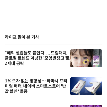
라이프 많이 본 기사
“해외 셀럽들도 붙인다”... 드림패치,
글로벌 트렌드 겨냥한 '모양반창고'로
Z세대 공략
1% 오차 없는 방향성… 타마시 프리
미엄 퍼터, 네이버 스마트스토어 '반
값 할인' 돌풍