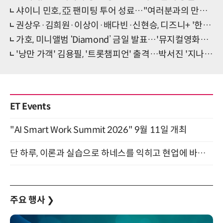
샤이니 민호, 亞 팬미팅 투어 성료…"여러분과의 만남이 영원한 기적"
권상우·김희원·이상이·배다빈·신현승, 디즈니+ '한강' 출연확정…올 하반기 공개
가호, 미니앨범 ‘Diamond’ 금일 발표…'뮤지컬영화급 봄 감성' 기대
'낭만 가객' 김용필, '트롯챔피언' 출격…박서진 '지나야' 공개
ET Events
"AI Smart Work Summit 2026" 9월 11일 개최
단 하루, 이론과 실습으로 하네스를 익히고 현업에 바로 쓰는 핸즈온 워크숍 (8/20)
주요 행사
❯