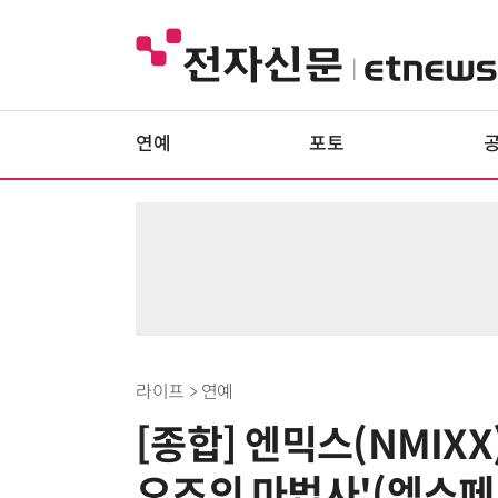
연예
포토
라이프 > 연예
[종합] 엔믹스(NMIXX)
오즈의 마법사'(엑스페