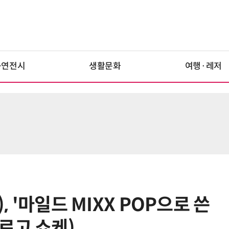
공연전시
생활문화
여행·레저
, '마일드 MIXX POP으로 쓴
르고 쇼케)