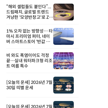
“해외 셀럽들도 붙인다”...
드림패치, 글로벌 트렌드
겨냥한 '모양반창고'로 Z세
대 공략
1% 오차 없는 방향성… 타
마시 프리미엄 퍼터, 네이
버 스마트스토어 '반값 할
인' 돌풍
비 와도 폭염이어도 걱정
끝…실내 워터파크형 리조
트 여름 특수
[오늘의 운세] 2026년 7월
30일 띠별 운세
[오늘의 운세] 2026년 7월