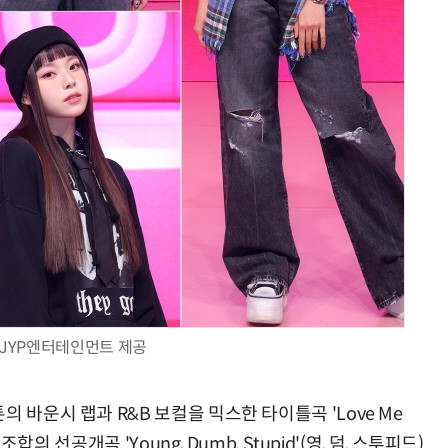
JYP엔터테인먼트 제공
 바운시 랩과 R&B 보컬을 믹스한 타이틀곡 'Love Me
조합의 선공개곡 'Young, Dumb, Stupid'(영, 덤, 스투피드)