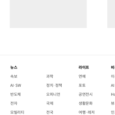
뉴스
라이프
비
속보
과학
연예
이
AI·SW
정치·정책
포토
A
반도체
오피니언
공연전시
H
전자
국제
생활문화
뷰
모빌리티
전국
여행·레저
인