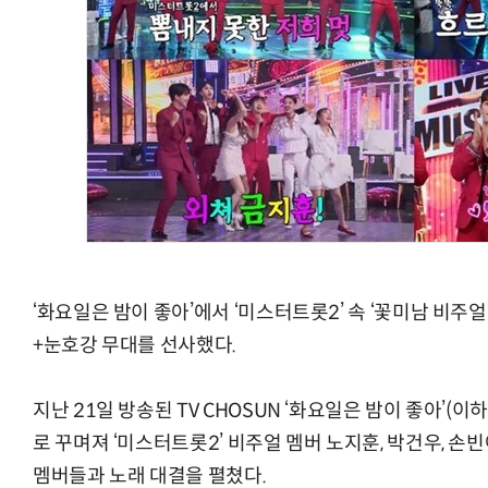
‘화요일은 밤이 좋아’에서 ‘미스터트롯2’ 속 ‘꽃미남 비
+눈호강 무대를 선사했다.
지난 21일 방송된 TV CHOSUN ‘화요일은 밤이 좋아’(이하
로 꾸며져 ‘미스터트롯2’ 비주얼 멤버 노지훈, 박건우, 손빈아
멤버들과 노래 대결을 펼쳤다.