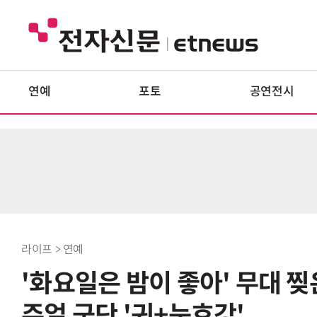
연예
포토
공연전시
라이프 > 연예
'화요일은 밤이 좋아' 무대 찢
주얼 군단 '귀+눈호강'