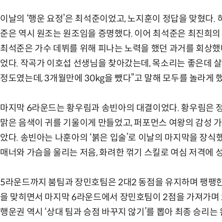
이날의 ‘행운 요정’은 최석준이었고, 노지훈이 정답을 맞혔다. 
준은 역시 원조는 원조임을 증명했다. 이어 최석준은 최진희의 ‘
최석준은 가수 데뷔를 위해 피나는 노력을 했던 과거를 회상했
었다. 작곡가 이호섭 선생님을 찾아갔는데, 목소리는 좋은데 살이
정도였는데, 3개월만에 30kg을 뺐다”고 말해 모두를 놀라게 했
마지막 6라운드는 황우림과 송빈아의 대결이었다. 황우림은 정
맑은 음색이 귀를 기울이게 만들었고, 퍼포먼스 여왕의 감성 
았다. 송빈아는 나훈아의 ‘붉은 입술’로 이날의 마지막을 장식
매너와 가슴을 울리는 저음, 화려한 꺾기 스킬로 여심 저격에 
5라운드까지 붐팀과 장민호팀은 2대2 동점을 유지하며 팽팽한
을 맞히면서 마지막 6라운드에서 장민호팀이 2점을 가져가며 
행운권 역시 ‘상대 팀과 승점 바꾸지 않기’를 뽑아 최종 승리