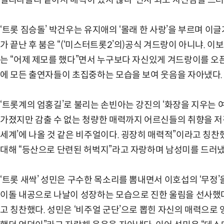
젤리나졸리 같아서 매력이 있지 않나”면서 외모 자신감을 드러
‘트롯 짐승돌’ 박건우는 유지애의 ‘몰래 한 사랑’을 부르며 이
가 끝난 후 붐은 “(‘미스터트롯2’의)공식 겨드랑이 아니냐. 이
는 “어제 제모를 했다”면서 누구보다 자신있게 겨드랑이를 오픈
에 모든 출연자들이 초집중하는 모습을 보여 웃음을 자아냈다.
‘트롯계의 엄홍길’로 불리는 손빈아는 강진의 ‘화장을 지우는 
가졌지만 감출 수 없는 청량한 매력까지 어르신들의 취향을 저
세계’에 나올 것 같은 비주얼이다. 굉장히 매력적”이라고 칭찬
대해 “등산으로 단련된 허벅지”라고 자랑하며 남성미를 드러냈
‘트롯 새싹’ 성민은 구수한 목소리를 뽐내면서 이호섭의 ‘무정’
이돌 내공으로 나날이 성장하는 모습으로 진한 울림을 선사했다.
고 칭찬했다. 성민은 ‘비주얼 군단’으로 뽑힌 자신의 매력으로