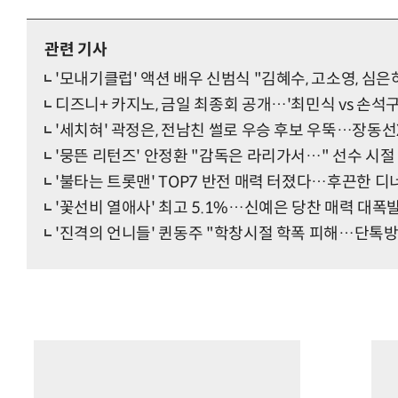
관련 기사
'모내기클럽' 액션 배우 신범식 "김혜수, 고소영, 심은
디즈니+ 카지노, 금일 최종회 공개…'최민식 vs 손
'세치혀' 곽정은, 전남친 썰로 우승 후보 우뚝…장동
'뭉뜬 리턴즈' 안정환 "감독은 라리가서…" 선수 시절
'불타는 트롯맨' TOP7 반전 매력 터졌다…후끈한 디
'꽃선비 열애사' 최고 5.1%…신예은 당찬 매력 대폭
'진격의 언니들' 퀸동주 "학창시절 학폭 피해…단톡방