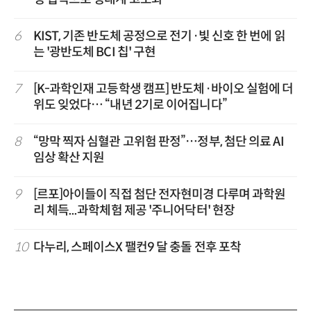
6
KIST, 기존 반도체 공정으로 전기·빛 신호 한 번에 읽
는 '광반도체 BCI 칩' 구현
7
[K-과학인재 고등학생 캠프] 반도체·바이오 실험에 더
위도 잊었다… “내년 2기로 이어집니다”
8
“망막 찍자 심혈관 고위험 판정”…정부, 첨단 의료 AI
임상 확산 지원
9
[르포]아이들이 직접 첨단 전자현미경 다루며 과학원
리 체득...과학체험 제공 '주니어닥터' 현장
10
다누리, 스페이스X 팰컨9 달 충돌 전후 포착