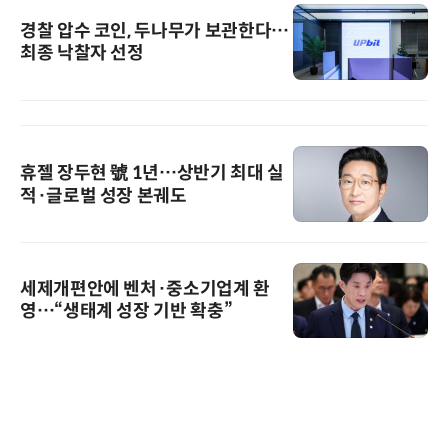
경찰 압수 코인, 두나무가 보관한다…
최종 낙찰자 선정
휴젤 장두현 號 1년…상반기 최대 실
적·글로벌 성장 본궤도
세제개편안에 벤처·중소기업계 환
영…“생태계 성장 기반 확충”