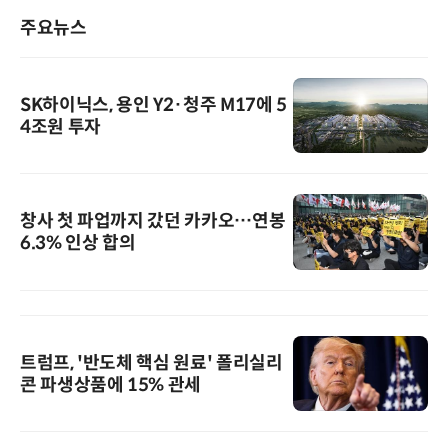
주요뉴스
SK하이닉스, 용인 Y2·청주 M17에 5
4조원 투자
창사 첫 파업까지 갔던 카카오…연봉
6.3% 인상 합의
트럼프, '반도체 핵심 원료' 폴리실리
콘 파생상품에 15% 관세