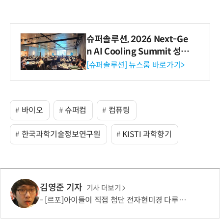
슈퍼솔루션, 2026 Next-Ge
n AI Cooling Summit 성황
리 성료
[슈퍼솔루션] 뉴스룸 바로가기>
바이오
슈퍼컴
컴퓨팅
한국과학기술정보연구원
KISTI 과학향기
김영준 기자
기사 더보기
[르포]아이들이 직접 첨단 전자현미경 다루며 과학원리 체득...과학체험 제공 '주니어닥터' 현장