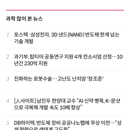
과학 많이 본 뉴스
1
포스텍·삼성전자, 3D 낸드(NAND) 반도체 한계 넘는
기술 개발
2
과기부, 탑티어 공동연구 지원 4개 컨소시엄 선정…10
년간 230억 지원
3
진화하는 로봇수술…고난도 난치암 '정조준'
4
[人사이트] 남진우 한양대 교수 “AI 신약 병목, K-문샷
으로 극복해 개발 속도 10배 향상”
5
DB하이텍, 반도체 장비 공공나노팹에 무상 이전…“상
생 협력으로 생태계 고도화”