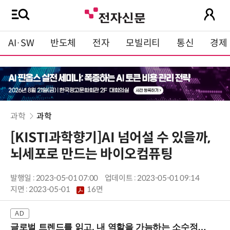
AI·SW
반도체
전자
모빌리티
통신
경제
과학
과학
[KISTI과학향기]AI 넘어설 수 있을까,
뇌세포로 만드는 바이오컴퓨팅
발행일 : 2023-05-01 07:00
업데이트 : 2023-05-01 09:14
지면 :
2023-05-01
16면
글로벌 트렌드를 읽고, 내 역할을 가늠하는 소수정예 실습 워크숍 (8/28 신논현역)