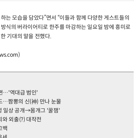
’을 하는 모습을 담았다”면서 “이들과 함께 다양한 게스트들의
운 방식의 버라이어티로 한주를 마감하는 일요일 밤에 흥미로
한 기대의 말을 전했다.
s.com)
편…'역대급 범인'
드…짬뽕의 신(神) 만나 눈물
성 일상 공개→몸개그 '꿀잼'
희와 외출(?) 대작전
 고백
 운세