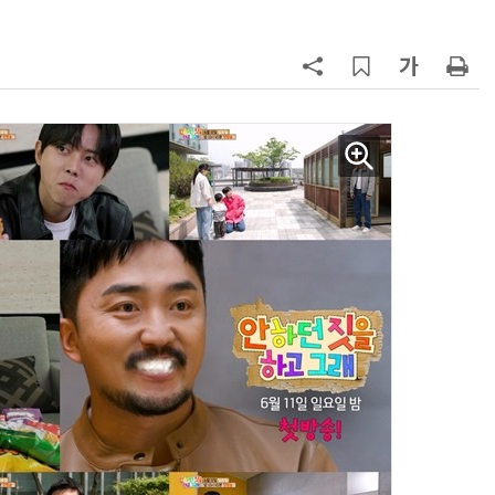
AI Native Enterprise를 지원하는 AI Ready Data 플랫폼 활용 전략
AI 시대의 옵저버빌리티: GPU·LLM 모니터링부터 AI 기반 장애 대응까지