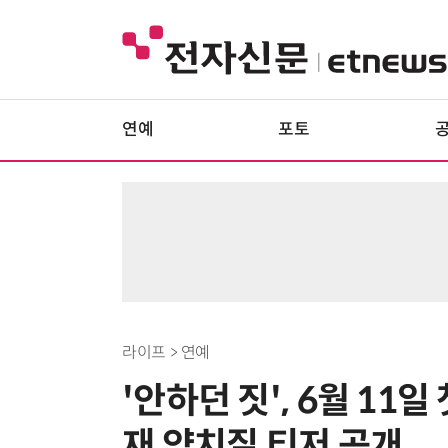
연예
포토
라이프 > 연예
'안하던 짓', 6월 1
재 양치질 티저 공개