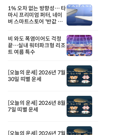
1% 오차 없는 방향성… 타
마시 프리미엄 퍼터, 네이
버 스마트스토어 '반값 할
인' 돌풍
비 와도 폭염이어도 걱정
끝…실내 워터파크형 리조
트 여름 특수
[오늘의 운세] 2026년 7월
30일 띠별 운세
[오늘의 운세] 2026년 8월
7일 띠별 운세
[오늘의 운세] 2026년 7월