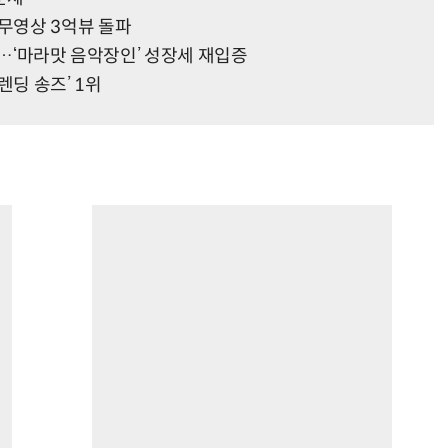
‘ 안무영상 3억뷰 돌파
파…‘마라맛 음악장인’ 성장세 재입증
렌딩 송즈’ 1위