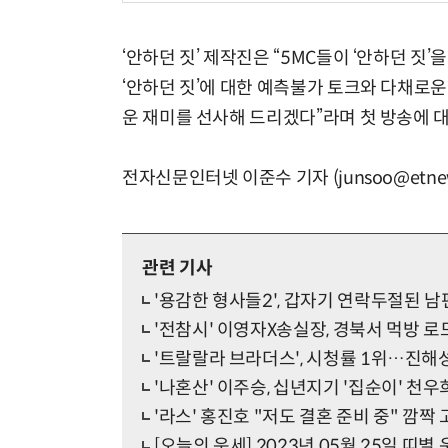
‘안하던 짓’ 제작진은 “5MC들이 ‘안하던 짓
‘안하던 짓’에 대한 예측불가 토크와 다채로
운 재미를 선사해 드리겠다”라며 첫 방송에 대
전자신문인터넷 이준수 기자 (junsoo@etnew
관련 기사
'용감한 형사들2', 갑자기 연락두절된 남
'전참시' 이영자X송실장, 경북서 먹방 로
'트랄랄라 브라더스', 시청률 1위…진해
'나혼산' 이주승, 십년지기 '집순이' 천우
'라스' 홍진호 "저도 결혼 준비 중" 깜짝
[오늘의 운세] 2023년 05월 25일 띠별