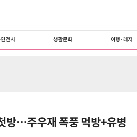
공연전시
생활문화
여행·레저
1일 첫방…주우재 폭풍 먹방+유병