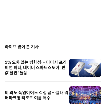
라이프 많이 본 기사
1% 오차 없는 방향성… 타마시 프리
미엄 퍼터, 네이버 스마트스토어 '반
값 할인' 돌풍
비 와도 폭염이어도 걱정 끝…실내 워
터파크형 리조트 여름 특수