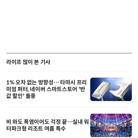
라이프 많이 본 기사
1% 오차 없는 방향성… 타마시 프리
미엄 퍼터, 네이버 스마트스토어 '반
값 할인' 돌풍
비 와도 폭염이어도 걱정 끝…실내 워
터파크형 리조트 여름 특수