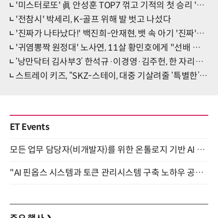
'미스터로또' 眞 안성훈 TOP7 꺾고 기적의 첫 승리 '새 역사 썼다'
'전참시' 박세리, K-골프 위해 발 벗고 나섰다
'진짜가 나타났다!' 백진희-안재현, 뱃 속 아기 '진짜'를 둘러싼 갈등 셋
'귀염뽕짝 원정대' 노사연, 11살 황민호에게 "선배 말고 누나라 불러줘"
‘낭만닥터 김사부3’ 한석규·이경영·김주헌, 한 자리에 모인 이유는?
스트레이 키즈, “SKZ-스테이, 대중 기살려줄 ‘특별한’ 파이브스타” (컴백소감)
ET Events
모든 업무 담당자(비개발자)를 위한 온톨로지 기반 AI 지식체계 설계 1-day 워크숍 8월 20일 개최
"AI 핀옵스 시스템과 토큰 관리시스템 구축 노하우 공개" 잠실 한국광고문화회관 2층 대회의실 (8/21)