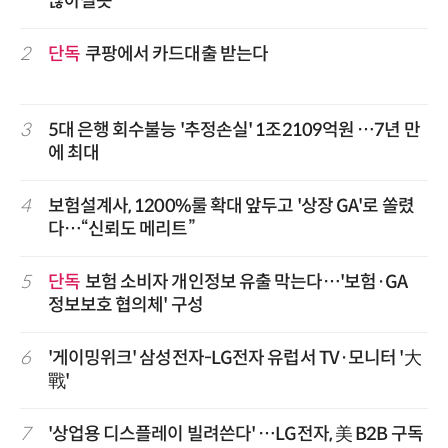
많아질듯
2
단독
쿠팡에서 카드대출 받는다
3
5대 은행 회수불능 '추정손실' 1조2109억원 …7년 만
에 최대
4
보험설계사, 1200%룰 확대 앞두고 '상장 GA'로 쏠렸
다…“신뢰도 메리트”
5
단독
보험 소비자 개인정보 유출 막는다…'보험·GA
정보보호 협의체' 구성
6
'게이밍위크' 삼성전자-LG전자 유럽서 TV·모니터 '大
戰'
7
'상업용 디스플레이 빌려쓴다' …LG전자, 美 B2B 구독