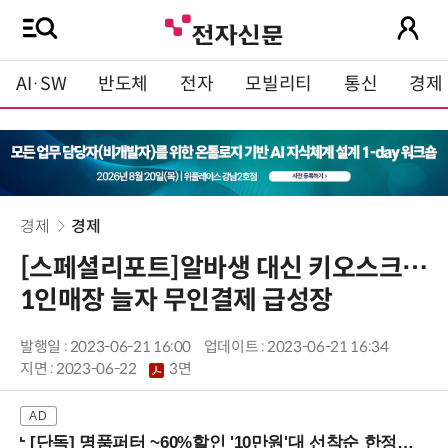
AI·SW
반도체
전자
모빌리티
통신
경제
경제
경제
[스페셜리포트]알바생 대신 키오스크…
1인매장 늘자 무인결제 급성장
발행일 : 2023-06-21 16:00
업데이트 : 2023-06-21 16:34
지면 :
2023-06-22
3면
[단독] 명품퍼터 ~60%할인 '10만원'대 선착순 한정판매!