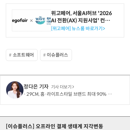
위고페어, 서울AI허브 '2026
AI 전환(AX) 지원사업' 컨소
시엄 선정
[위고페어] 뉴스룸 바로가기>
소프트웨어
이슈플러스
정다은 기자
기사 더보기
29CM, 홈·라이프스타일 브랜드 최대 90% 할인 '이구홈위크' 실시
[이슈플러스]
오프라인 결제 생태계 지각변동