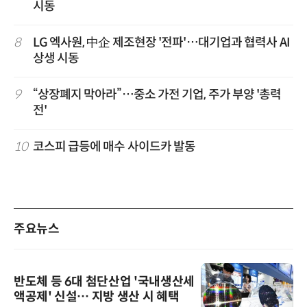
시동
8
LG 엑사원, 中企 제조현장 '전파'…대기업과 협력사 AI
상생 시동
9
“상장폐지 막아라”…중소 가전 기업, 주가 부양 '총력
전'
10
코스피 급등에 매수 사이드카 발동
주요뉴스
반도체 등 6대 첨단산업 '국내생산세
액공제' 신설… 지방 생산 시 혜택