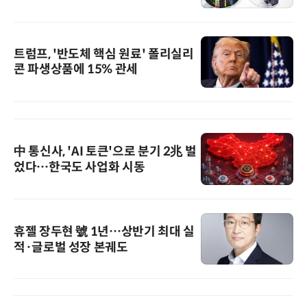
트럼프, '반도체 핵심 원료' 폴리실리
콘 파생상품에 15% 관세
中 통신사, 'AI 토큰'으로 분기 2兆 벌
었다…한국도 사업화 시동
휴젤 장두현 號 1년…상반기 최대 실
적·글로벌 성장 본궤도