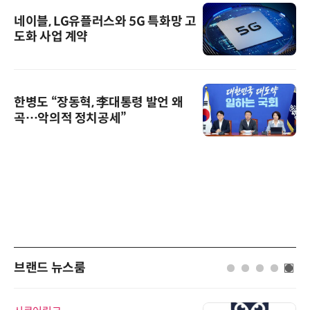
네이블, LG유플러스와 5G 특화망 고
도화 사업 계약
한병도 “장동혁, 李대통령 발언 왜
곡…악의적 정치공세”
브랜드 뉴스룸