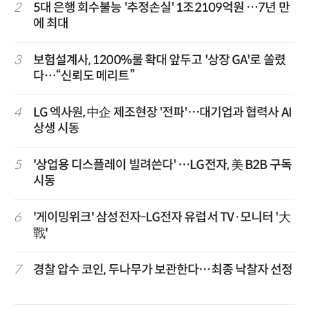
2
5대 은행 회수불능 '추정손실' 1조2109억원 …7년 만
에 최대
3
보험설계사, 1200%룰 확대 앞두고 '상장 GA'로 쏠렸
다…“신뢰도 메리트”
4
LG 엑사원, 中企 제조현장 '전파'…대기업과 협력사 AI
상생 시동
5
'상업용 디스플레이 빌려쓴다' …LG전자, 美 B2B 구독
시동
6
'게이밍위크' 삼성전자-LG전자 유럽서 TV·모니터 '大
戰'
7
경찰 압수 코인, 두나무가 보관한다…최종 낙찰자 선정