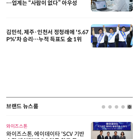
…업계는 “사람이 없다” 아우성
김민석, 제주·인천서 정청래에 '5.67
P%'차 승리…누적 득표도 金 1위
브랜드 뉴스룸
와이즈스톤
와이즈스톤, 에이데이타 'SCV 기반