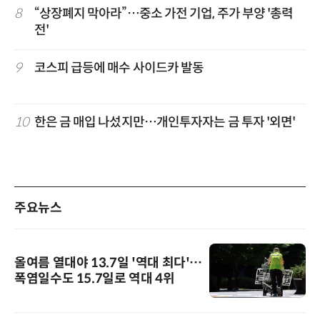
8
“상장폐지 막아라”…중소 가전 기업, 주가 부양 '총력
전'
9
코스피 급등에 매수 사이드카 발동
10
한은 금 매입 나섰지만…개인투자자는 금 투자 '외면'
주요뉴스
올여름 열대야 13.7일 '역대 최다'…
폭염일수도 15.7일로 역대 4위