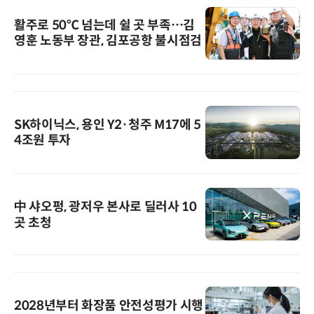
활주로 50℃ 넘는데 쉴 곳 부족…김
영훈 노동부 장관, 김포공항 불시점검
SK하이닉스, 용인 Y2·청주 M17에 5
4조원 투자
中 샤오펑, 광저우 본사로 딜러사 10
곳 초청
2028년부터 화장품 안전성평가 시행