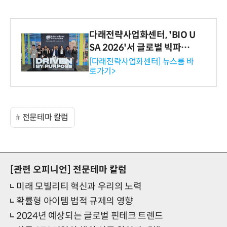
다래전략사업화센터, 'BIO U
SA 2026'서 글로벌 빅파마
와의 비즈니스 미팅 지원…K
[다래전략사업화센터] 뉴스룸 바
로가기>
-바이오 해외 진출 교두보 확
보
전문테마 칼럼
[관련 오피니언]
전문테마 칼럼
미래 모빌리티 혁신과 우리의 노력
확률형 아이템 법적 규제의 영향
2024년 예상되는 글로벌 핀테크 트렌드