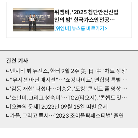
위엠비, '2025 첨단안전산업
인의 밤' 한국가스안전공사
사장상 수상
[위엠비] 뉴스룸 바로가기>
관련 기사
엔시티 뷔 뉴진스, 한터 9월 2주 美·日·中 '차트 정상'
"뮤지션 아닌 매지션"…'쇼킹나이트', 연합팀 특별 퍼포먼스 예고
'감동 재현' 나섰다…이승윤, '도킹' 콘서트 풀 영상 오픈
'소년미, 그리고 성숙미'…TOZ(티오지), '콘셉트 맛집' 입증
[오늘의 운세] 2023년 09월 15일 띠별 운세
가을, 그리고 루시…'2023 조이올팍페스티벌' 출연