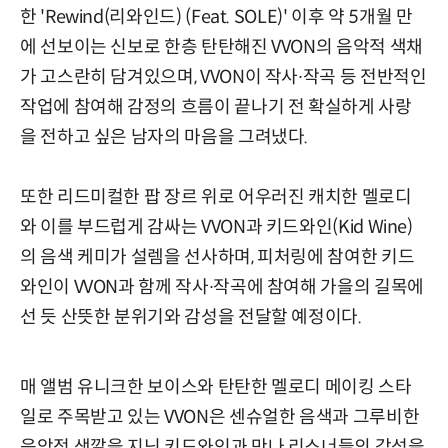
한 'Rewind(리와인드) (Feat. SOLE)' 이후 약 5개월 만
에 선보이는 신보로 한층 탄탄해진 VVON의 음악적 색채
가 고스란히 담겨있으며, VVON이 작사∙작곡 등 전반적인
작업에 참여해 감정의 흐름이 끝나기 전 확실하게 사랑
을 전하고 싶은 남자의 마음을 그려냈다.
또한 리드미컬한 팝 장르 위로 어우러진 캐치한 멜로디
와 이를 부드럽게 감싸는 VVON과 키드와인(Kid Wine)
의 음색 케미가 설렘을 선사하며, 피처링에 참여한 키드
와인이 VVON과 함께 작사∙작곡에 참여해 가을의 길목에
선 듯 산뜻한 분위기와 감성을 전달할 예정이다.
매 앨범 유니크한 보이스와 탄탄한 멜로디 메이킹 스타
일로 주목받고 있는 VVON은 센슈얼한 음색과 그루비한
음악적 색깔을 지닌 키드와인과 만나 리스너들의 감성을