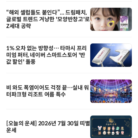
“해외 셀럽들도 붙인다”... 드림패치,
글로벌 트렌드 겨냥한 '모양반창고'로
Z세대 공략
1% 오차 없는 방향성… 타마시 프리
미엄 퍼터, 네이버 스마트스토어 '반
값 할인' 돌풍
비 와도 폭염이어도 걱정 끝…실내 워
터파크형 리조트 여름 특수
[오늘의 운세] 2026년 7월 30일 띠별
운세