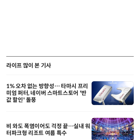
라이프 많이 본 기사
1% 오차 없는 방향성… 타마시 프리
미엄 퍼터, 네이버 스마트스토어 '반
값 할인' 돌풍
비 와도 폭염이어도 걱정 끝…실내 워
터파크형 리조트 여름 특수