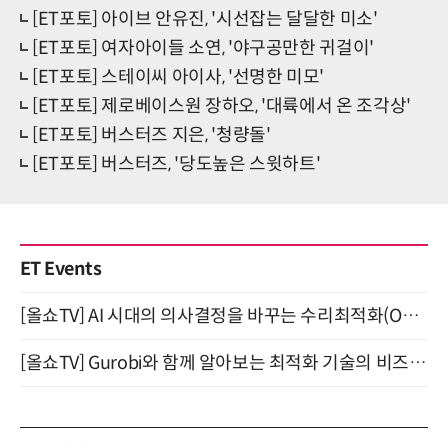
[ET포토] 아이브 안유진, '시선잡는 달달한 미소'
[ET포토] 여자아이들 소연, '야구공만한 귀걸이'
[ET포토] 스테이씨 아이사, '선명한 미모'
[ET포토] 제로베이스원 장하오, '대륙에서 온 조각상'
[ET포토] 버스터즈 지은, '청량돌'
[ET포토] 버스터즈, '당도높은 스윗하트'
ET Events
[올쇼TV] AI 시대의 의사결정을 바꾸는 수리최적화(Optimization) 소개 (8/20 생방송)
[올쇼TV] Gurobi와 함께 알아보는 최적화 기술의 비즈니스 활용 (8월 20일 생방송)