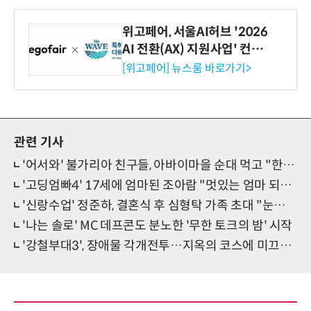
위고페어, 서울AI허브 '2026
AI 전환(AX) 지원사업' 컨소
시엄 선정
[위고페어] 뉴스룸 바로가기>
관련 기사
'어서와' 불가리아 친구들, 아바이마을 순대 먹고 "한국에 남을게"
'고딩엄빠4' 17세에 엄마된 조아람 "멋있는 엄마 되고 싶은데…"
'신랑수업' 정준하, 결혼식 후 심형탁 가족 초대 "눈물 날 것 같다"
'나는 솔로' MC 데프콘도 분노한 '무한 토크의 밤' 시작
'강철부대3', 장애물 각개전투…지옥의 코스에 미끄러지는 대원