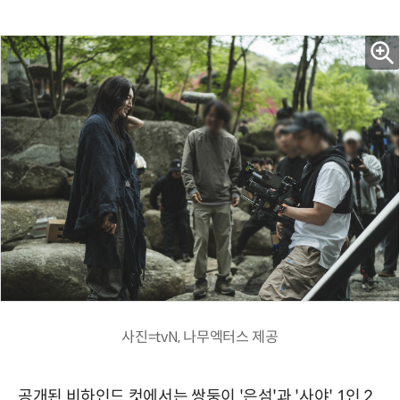
사진=tvN, 나무엑터스 제공
공개된 비하인드 컷에서는 쌍둥이 '은섬'과 '사야' 1인 2