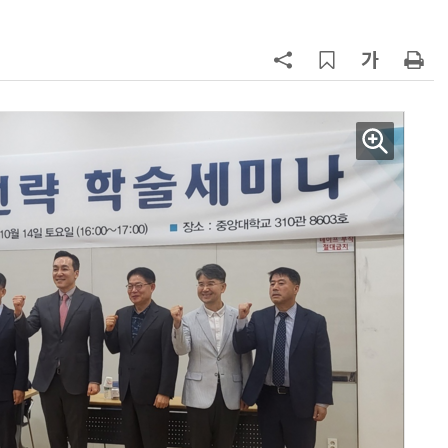
양자컴퓨팅 비즈니스·기술 입문 1-Day 워크샵 - 큐비트·양자 알고리듬·Qiskit 실습으로 이해하는 차세대
업무 자동화 위한 AI ‘세컨드 브레인’ 만들기 1-day 워크숍 - LLM Wiki 