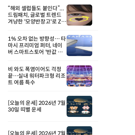
“해외 셀럽들도 붙인다”...
드림패치, 글로벌 트렌드
겨냥한 '모양반창고'로 Z세
대 공략
1% 오차 없는 방향성… 타
마시 프리미엄 퍼터, 네이
버 스마트스토어 '반값 할
인' 돌풍
비 와도 폭염이어도 걱정
끝…실내 워터파크형 리조
트 여름 특수
[오늘의 운세] 2026년 7월
30일 띠별 운세
[오늘의 운세] 2026년 7월