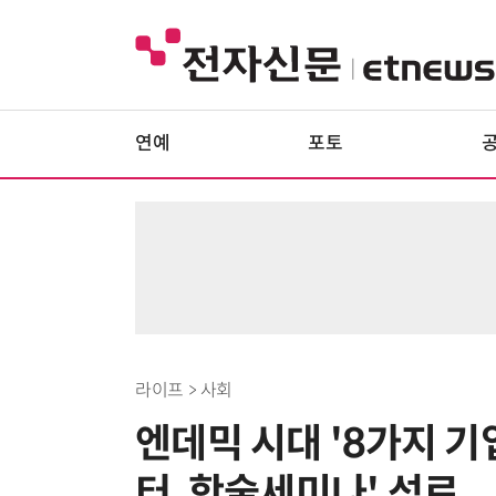
연예
포토
라이프 > 사회
엔데믹 시대 '8가지 
터, 학술세미나' 성료