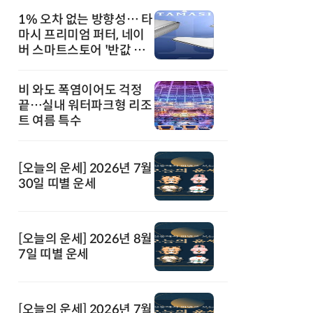
1% 오차 없는 방향성… 타
마시 프리미엄 퍼터, 네이
버 스마트스토어 '반값 할
인' 돌풍
비 와도 폭염이어도 걱정
끝…실내 워터파크형 리조
트 여름 특수
[오늘의 운세] 2026년 7월
30일 띠별 운세
[오늘의 운세] 2026년 8월
7일 띠별 운세
[오늘의 운세] 2026년 7월