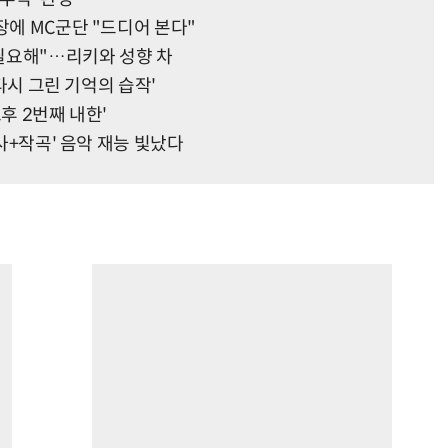
장에 MC군단 "드디어 본다"
 필요해"…리키와 성향 차
 다시 그린 기억의 습작'
후 2번째 내한'
작사+작곡' 음악 재능 빛났다