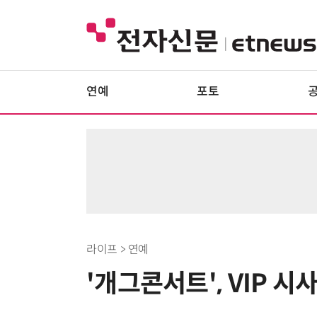
연예
포토
라이프 > 연예
'개그콘서트', VIP 