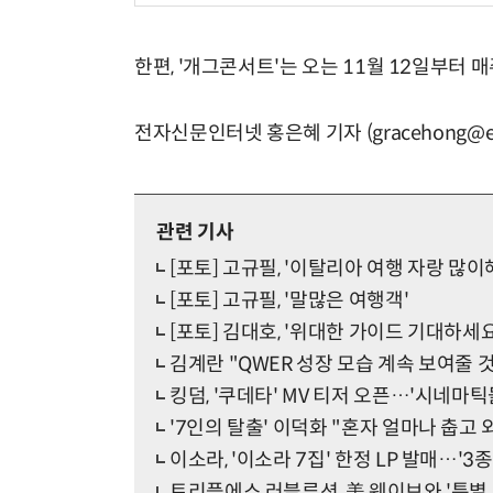
한편, '개그콘서트'는 오는 11월 12일부터 
전자신문인터넷 홍은혜 기자 (gracehong@et
관련 기사
[포토] 고규필, '이탈리아 여행 자랑 많이
[포토] 고규필, '말많은 여행객'
[포토] 김대호, '위대한 가이드 기대하세요
김계란 "QWER 성장 모습 계속 보여줄 
킹덤, '쿠데타' MV 티저 오픈…'시네마틱
'7인의 탈출' 이덕화 "혼자 얼마나 춥고
이소라, '이소라 7집' 한정 LP 발매…'3종
트리플에스 러블루션, 美 웨이브와 '특별 