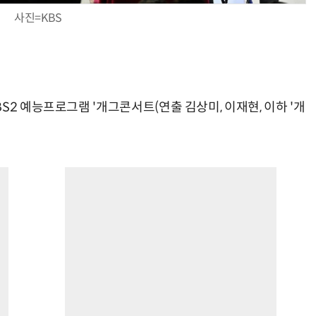
사진=KBS
S2 예능프로그램 '개그콘서트(연출 김상미, 이재현, 이하 '개