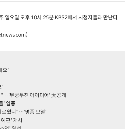
매주 일요일 오후 10시 25분 KBS2에서 시청자들과 만난다.
news.com)
해요'
'
것"…'무궁무진 아이디어' 大공개
돌' 입증
 외로웠니"…'명품 오열'
 예판' 개시
추억' 완성