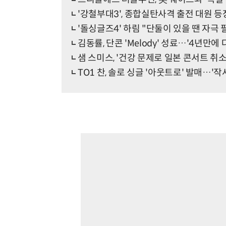
'강철부대3', 종합실탄사격 출전 대원 등
'돌싱글즈4' 하림 "단둘이 있을 땐 자극
김동률, 단콘 'Melody' 성료…'4년만에
샘 스미스, '건강 문제로 일본 콘서트 취소
TO1 찬, 솔로 싱글 '아웃트로' 발매…'