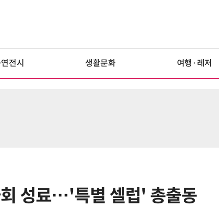
공연전시
생활문화
여행·레저
시사회 성료…'특별 셀럽' 총출동