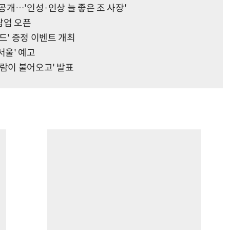
 공개…'인성·인상 늘 좋은 조 사장'
 팝업 오픈
드' 증정 이벤트 개최
서울' 예고
바람이 불어오고' 발표