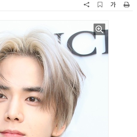
양자컴퓨팅 비즈니스·기술 입문 1-Day 워크샵 - 큐비트·양자 알고리듬·Qiskit 실습으로 이해하는 차세대
업무 자동화 위한 AI ‘세컨드 브레인’ 만들기 1-day 워크숍 - LLM Wiki 