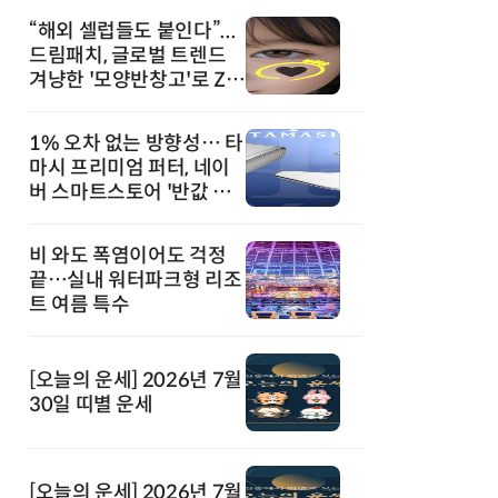
“해외 셀럽들도 붙인다”...
드림패치, 글로벌 트렌드
겨냥한 '모양반창고'로 Z세
대 공략
1% 오차 없는 방향성… 타
마시 프리미엄 퍼터, 네이
버 스마트스토어 '반값 할
인' 돌풍
비 와도 폭염이어도 걱정
끝…실내 워터파크형 리조
트 여름 특수
[오늘의 운세] 2026년 7월
30일 띠별 운세
[오늘의 운세] 2026년 7월