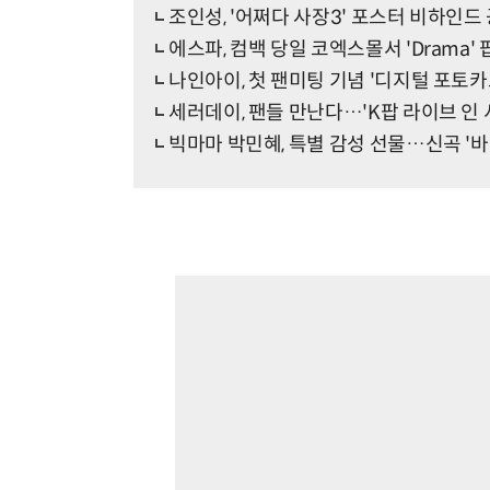
조인성, '어쩌다 사장3' 포스터 비하인드
에스파, 컴백 당일 코엑스몰서 'Drama'
나인아이, 첫 팬미팅 기념 '디지털 포토카
세러데이, 팬들 만난다…'K팝 라이브 인 
빅마마 박민혜, 특별 감성 선물…신곡 '