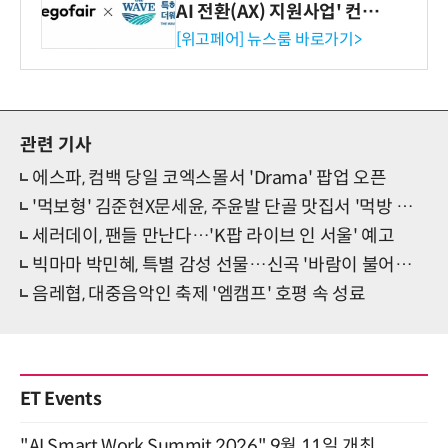
AI 전환(AX) 지원사업' 컨소
시엄 선정
[위고페어] 뉴스룸 바로가기>
관련 기사
에스파, 컴백 당일 코엑스몰서 'Drama' 팝업 오픈
'먹보형' 김준현X문세윤, 주윤발 단골 맛집서 '먹방 동지애' 폭발!
세러데이, 팬들 만난다…'K팝 라이브 인 서울' 예고
빅마마 박민혜, 특별 감성 선물…신곡 '바람이 불어오고' 발표
음레협, 대중음악인 축제 '엠캠프' 호평 속 성료
ET Events
"AI Smart Work Summit 2026" 9월 11일 개최