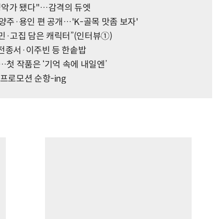
 성악가 됐다"…감격의 듀엣
양주·용인 편 공개…'K-골목 맛좀 보자'
고민·고집 담은 캐릭터”(인터뷰①)
…전종서·이주빈 등 한솥밥
칭…첫 작품은 ‘기억 속에 내일엔’
프로모션 순항-ing