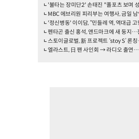
'불타는 장미단2' 손태진 "폴포츠 보며
MBC 에브리원 피리부는 여행사, 금일 남
'정신병동' 이이담, “민들레 역, 역대급 
펜타곤 출신 홍석, 앤드마크에 새 둥지
스토이글로벌, 新 프로젝트 ‘stoy S’ 론
엘라스트, 日 팬 사인회 → 라디오 출연…