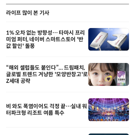
라이프 많이 본 기사
1% 오차 없는 방향성… 타마시 프리
미엄 퍼터, 네이버 스마트스토어 '반
값 할인' 돌풍
“해외 셀럽들도 붙인다”... 드림패치,
글로벌 트렌드 겨냥한 '모양반창고'로
Z세대 공략
비 와도 폭염이어도 걱정 끝…실내 워
터파크형 리조트 여름 특수