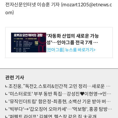
전자신문인터넷 이승훈 기자 (mozart1205@etnews.c
om)
'자동화 산업의 새로운 가능
성'…인아그룹 전국 7개 도
시 세미나 페어 개최
[인아그룹] 뉴스룸 바로가기>
관련 기사
조진웅, “독전2, 스토리&인간적 고민 정리…새로운 재미”(인터뷰)[종합]
'미스터로또' 부부 동반 특집…강성진♥이현영→민영기♥이현경
'뮤직인더트립' 함은정-최종현, 소백산 기운 받아 버스킹 도전
'빅부다'→'갑오징어 오마카세'…'먹보형', 홍콩 탐방 大성공
'퍼펙트 라이프' 김혜연, 헬스장 같은 집 大공개