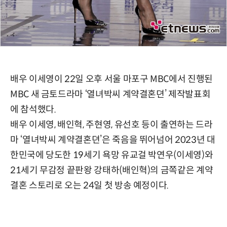
배우 이세영이 22일 오후 서울 마포구 MBC에서 진행된
MBC 새 금토드라마 ‘열녀박씨 계약결혼뎐’ 제작발표회
에 참석했다.
배우 이세영, 배인혁, 주현영, 유선호 등이 출연하는 드라
마 ‘열녀박씨 계약결혼뎐’은 죽음을 뛰어넘어 2023년 대
한민국에 당도한 19세기 욕망 유교걸 박연우(이세영)와
21세기 무감정 끝판왕 강태하(배인혁)의 금쪽같은 계약
결혼 스토리로 오는 24일 첫 방송 예정이다.