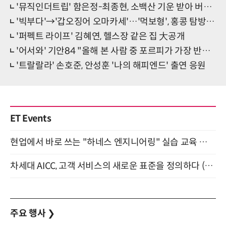
'뮤직인더트립' 함은정-최종현, 소백산 기운 받아 버스킹 도전
'빅부다'→'갑오징어 오마카세'…'먹보형', 홍콩 탐방 大성공
'퍼펙트 라이프' 김혜연, 헬스장 같은 집 大공개
'어서와' 기안84 "올해 본 사람 중 포르피가 가장 반가워"
'트랄랄라' 손호준, 안성훈 '나의 해피엔드' 출연 응원
ET Events
현업에서 바로 쓰는 "하네스 엔지니어링" 실습 교육 워크숍 8월 20일 개최
차세대 AICC, 고객 서비스의 새로운 표준을 정의하다 (9/9)
주요 행사
❯