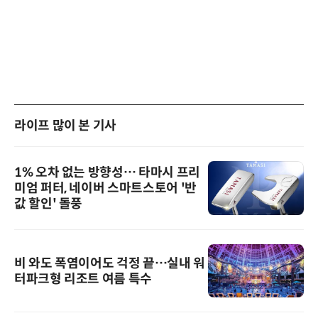
라이프 많이 본 기사
1% 오차 없는 방향성… 타마시 프리
미엄 퍼터, 네이버 스마트스토어 '반
값 할인' 돌풍
비 와도 폭염이어도 걱정 끝…실내 워
터파크형 리조트 여름 특수