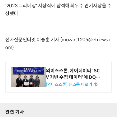
'2023 그리메상' 시상식에 참석해 최우수 연기자상을 수
상했다.
전자신문인터넷 이승훈 기자 (mozart1205@etnews.c
om)
와이즈스톤, 에이데이타 'SC
V 기반 수집 데이터'에 DQ인
증 최고 등급 수여
[와이즈스톤] 뉴스룸 바로가기>
관련 기사