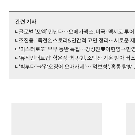
관련 기사
글로벌 ‘포엑’ 만난다…오메가엑스, 미국·멕시코 투어
조진웅, “독전2, 스토리&인간적 고민 정리…새로운 재
'미스터로또' 부부 동반 특집…강성진♥이현영→민
'뮤직인더트립' 함은정-최종현, 소백산 기운 받아 버
'빅부다'→'갑오징어 오마카세'…'먹보형', 홍콩 탐방