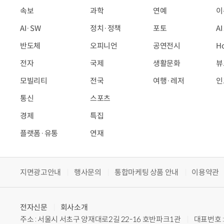
속보
과학
연예
이
AI·SW
정치·정책
포토
A
반도체
오피니언
공연전시
H
전자
국제
생활문화
뷰
모빌리티
전국
여행·레저
인
통신
스포츠
경제
특집
플랫폼·유통
연재
지면광고안내
행사문의
통합마케팅 상품 안내
이용약관
전자신문
회사소개
주소 : 서울시 서초구 양재대로2길 22-16 호반파크1관
대표번호 : 