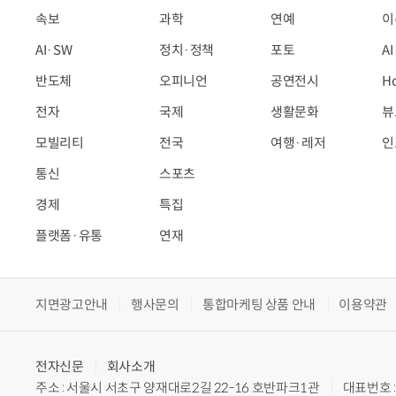
속보
과학
연예
이
AI·SW
정치·정책
포토
A
반도체
오피니언
공연전시
H
전자
국제
생활문화
뷰
모빌리티
전국
여행·레저
인
통신
스포츠
경제
특집
플랫폼·유통
연재
지면광고안내
행사문의
통합마케팅 상품 안내
이용약관
전자신문
회사소개
주소 : 서울시 서초구 양재대로2길 22-16 호반파크1관
대표번호 : 