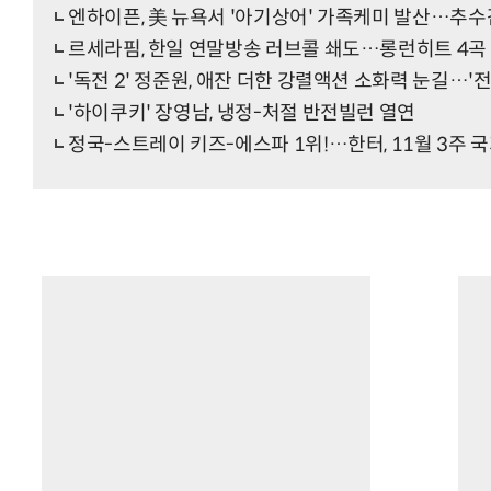
엔하이픈, 美 뉴욕서 '아기상어' 가족케미 발산…추
르세라핌, 한일 연말방송 러브콜 쇄도…롱런히트 4곡
'독전 2' 정준원, 애잔 더한 강렬액션 소화력 눈길…'
'하이쿠키' 장영남, 냉정-처절 반전빌런 열연
정국-스트레이 키즈-에스파 1위!…한터, 11월 3주 