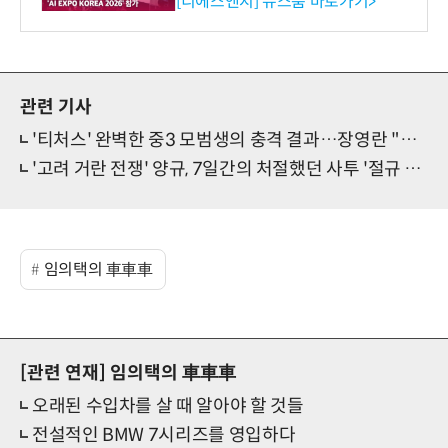
[디에스앤지] 뉴스룸 바로가기>
션 선봬 [영상]
관련 기사
'티처스' 완벽한 중3 모범생의 충격 결과…장영란 "화나려고 해"
'고려 거란 전쟁' 양규, 7일간의 처절했던 사투 '절규 엔딩'
임의택의 車車車
[관련 연재]
임의택의 車車車
오래된 수입차를 살 때 알아야 할 것들
전설적인 BMW 7시리즈를 영입하다