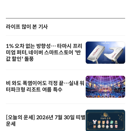
라이프 많이 본 기사
1% 오차 없는 방향성… 타마시 프리
미엄 퍼터, 네이버 스마트스토어 '반
값 할인' 돌풍
비 와도 폭염이어도 걱정 끝…실내 워
터파크형 리조트 여름 특수
[오늘의 운세] 2026년 7월 30일 띠별
운세