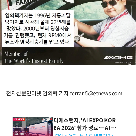
전자신문인터넷 임의택 기자 ferrari5@etnews.com
디에스앤지, 'AI EXPO KOR
EA 2026' 참가 성료… AI 전
생애주기 아우르는 통합 솔루