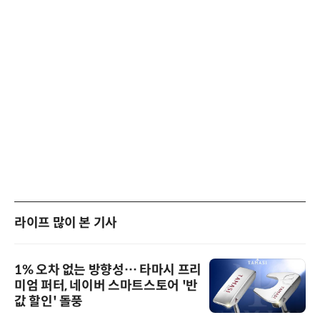
라이프 많이 본 기사
1% 오차 없는 방향성… 타마시 프리
미엄 퍼터, 네이버 스마트스토어 '반
값 할인' 돌풍