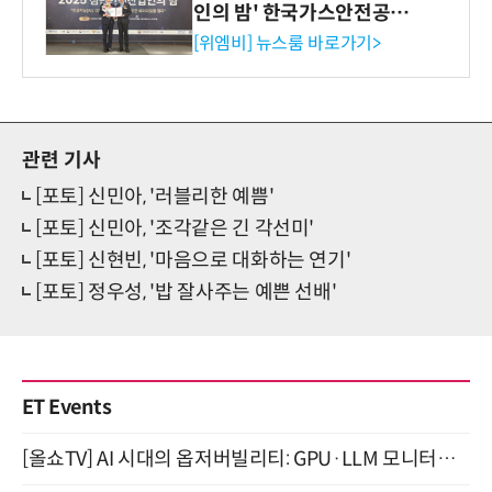
인의 밤' 한국가스안전공사
사장상 수상
[위엠비] 뉴스룸 바로가기>
관련 기사
[포토] 신민아, '러블리한 예쁨'
[포토] 신민아, '조각같은 긴 각선미'
[포토] 신현빈, '마음으로 대화하는 연기'
[포토] 정우성, '밥 잘사주는 예쁜 선배'
ET Events
[올쇼TV] AI 시대의 옵저버빌리티: GPU·LLM 모니터링부터 AI 기반 장애 대응까지 (8/11 생방송)