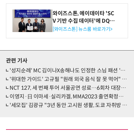
와이즈스톤, 에이데이타 'SC
V 기반 수집 데이터'에 DQ인
증 최고 등급 수여
[와이즈스톤] 뉴스룸 바로가기>
관련 기사
'성지순례' MC 김이나X송해나도 인정한 스님 패션 '힙 그 자체'
'위대한 가이드' 고규필 "원래 외국 음식 잘 못 먹어" 충격
NCT 127, 세 번째 투어 서울공연 성료…6회차 대장정 속 '7년 네오열정' 폭발
이영지·日 이마세·실리카겔, MMA2023 출연확정…최종 라인업 완성
'세모집' 김광규 "3년 동안 고시원 생활, 도쿄 자취방 보며 옛날 생각"