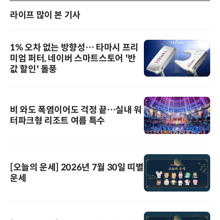
라이프 많이 본 기사
1% 오차 없는 방향성… 타마시 프리
미엄 퍼터, 네이버 스마트스토어 '반
값 할인' 돌풍
비 와도 폭염이어도 걱정 끝…실내 워
터파크형 리조트 여름 특수
[오늘의 운세] 2026년 7월 30일 띠별
운세