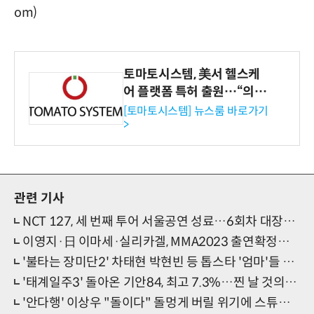
om)
토마토시스템, 美서 헬스케
어 플랫폼 특허 출원…“의료
기관·보험사 공략”
[토마토시스템] 뉴스룸 바로가기
>
관련 기사
NCT 127, 세 번째 투어 서울공연 성료…6회차 대장정 속 '7년 네오열정' 폭발
이영지·日 이마세·실리카겔, MMA2023 출연확정…최종 라인업 완성
'불타는 장미단2' 차태현 박현빈 등 톱스타 '엄마'들 모였다
'태계일주3' 돌아온 기안84, 최고 7.3%…찐 날 것의 매력
'안다행' 이상우 "돌이다" 돌멍게 버릴 위기에 스튜디오 경악