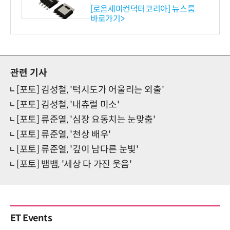
ET 개발
[로옴세미컨덕터코리아] 뉴스룸
바로가기>
관련 기사
[포토] 김성철, '턱시도가 어울리는 외출'
[포토] 김성철, '내츄럴 미소'
[포토] 류준열, '심장 요동치는 눈맞춤'
[포토] 류준열, '천상 배우'
[포토] 류준열, '깊이 남다른 눈빛'
[포토] 뱀뱀, '세상 다 가진 웃음'
ET Events