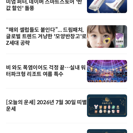
미엄 퍼터, 네이버 스마트스토어 '반
값 할인' 돌풍
“해외 셀럽들도 붙인다”... 드림패치,
글로벌 트렌드 겨냥한 '모양반창고'로
Z세대 공략
비 와도 폭염이어도 걱정 끝…실내 워
터파크형 리조트 여름 특수
[오늘의 운세] 2026년 7월 30일 띠별
운세