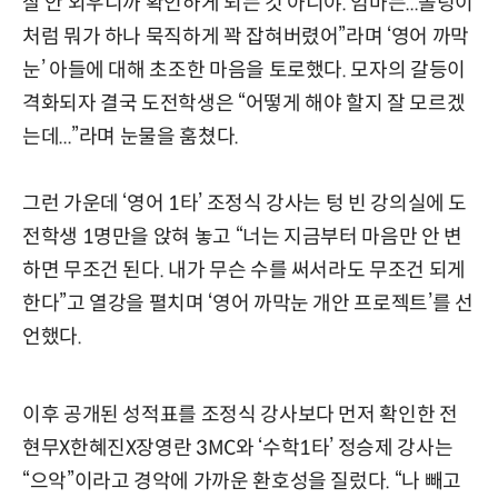
잘 안 외우니까 확인하게 되는 것 아니야. 엄마는...돌덩이
처럼 뭐가 하나 묵직하게 꽉 잡혀버렸어”라며 ‘영어 까막
눈’ 아들에 대해 초조한 마음을 토로했다. 모자의 갈등이
격화되자 결국 도전학생은 “어떻게 해야 할지 잘 모르겠
는데...”라며 눈물을 훔쳤다.
그런 가운데 ‘영어 1타’ 조정식 강사는 텅 빈 강의실에 도
전학생 1명만을 앉혀 놓고 “너는 지금부터 마음만 안 변
하면 무조건 된다. 내가 무슨 수를 써서라도 무조건 되게
한다”고 열강을 펼치며 ‘영어 까막눈 개안 프로젝트’를 선
언했다.
이후 공개된 성적표를 조정식 강사보다 먼저 확인한 전
현무X한혜진X장영란 3MC와 ‘수학1타’ 정승제 강사는
“으악”이라고 경악에 가까운 환호성을 질렀다. “나 빼고