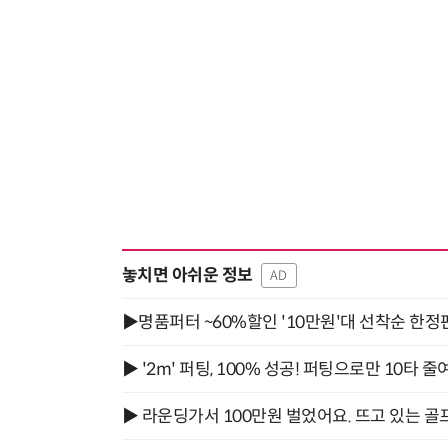
놓치면 아쉬운 정보
AD
▶명품퍼터 ~60%할인 '10만원'대 선착순 한정
▶ '2m' 퍼팅, 100% 성공! 퍼팅으로만 10타 줄
▶ 라운딩가서 100만원 벌었어요. 뜨고 있는 골