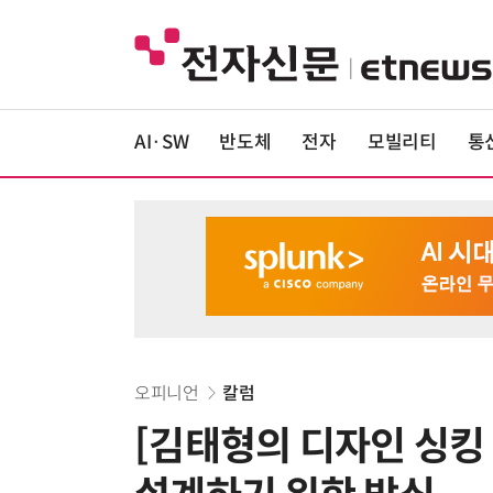
AI·SW
반도체
전자
모빌리티
통
오피니언
칼럼
[김태형의 디자인 싱킹Ⅱ