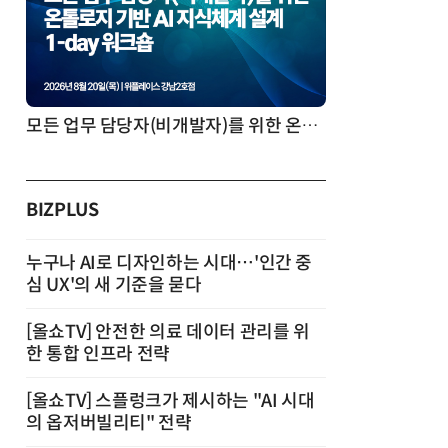
모든 업무 담당자(비개발자)를 위한 온톨로지 기반 AI 지식체계 설계 1-day 워크숍
BIZPLUS
누구나 AI로 디자인하는 시대…'인간 중
심 UX'의 새 기준을 묻다
[올쇼TV] 안전한 의료 데이터 관리를 위
한 통합 인프라 전략
[올쇼TV] 스플렁크가 제시하는 "AI 시대
의 옵저버빌리티" 전략