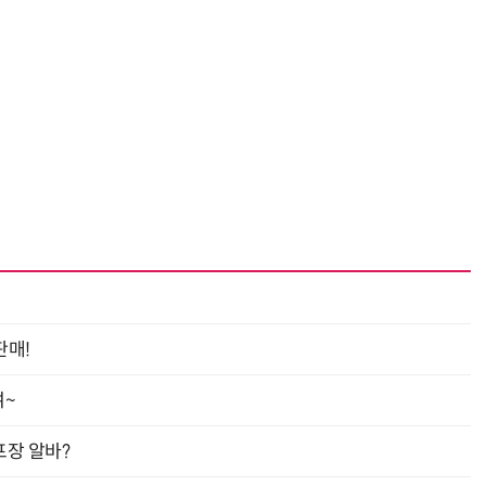
판매!
여~
프장 알바?