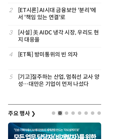
2
[ET시론] AI시대 금융보안 '분리'에
7
[디지털문
서 '책임 있는 연결'로
협정, '
요하다
3
[사설] 美 AIDC 냉각 시장, 우리도 현
8
[人사이트
지 대응을
더 “진정
능한 삶 
4
[ET톡] 방미통위의 빈 의자
9
[조현래의
과 K컬처
5
[기고]질주하는 산업, 멈춰선 교사 양
10
[ET톡] 
성…대만은 기업이 먼저 나섰다
지 않도록
주요 행사
❯