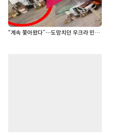
“계속 쫓아왔다”…도망치던 우크라 민간인 공격한 러 자폭 드론