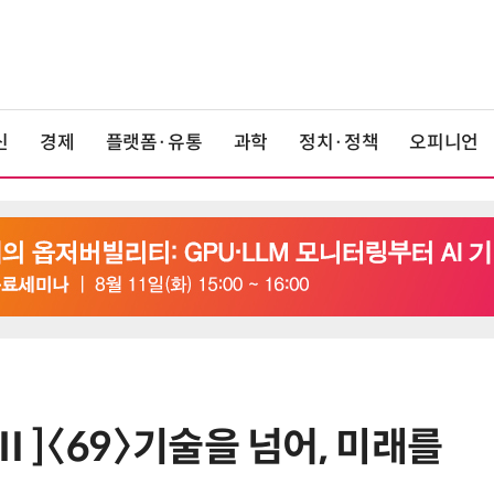
신
경제
플랫폼·유통
과학
정치·정책
오피니언
]〈69〉기술을 넘어, 미래를
6
[사설] AI 패권·산업 활력 제고에 모
두 쏟자