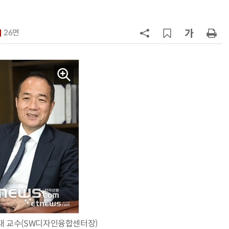
7
[디지털문서 인사이트] 디지털통상
협정, '상호인정 체계'라는 다리가 필
26면
요하다
8
[人사이트] 신애라 교원 웰스 앰배서
더 “진정한 웰니스는 균형…지속 가
능한 삶 구현해야”
9
[조현래의 콘텐츠 脈] 〈15〉문화기술
과 K컬처산업의 미래
10
[ET톡] 통관 개편, 또 다른 제재가 되
지 않도록
대 교수(SW디자인융합센터장)