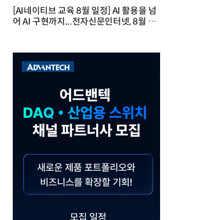
[AI네이티브 교육 8월 일정] AI 활용을 넘
어 AI 구현까지...전자신문인터넷, 8월 실
전 교육·워크숍 개최 발행일 : 2026-07-
23 10:46