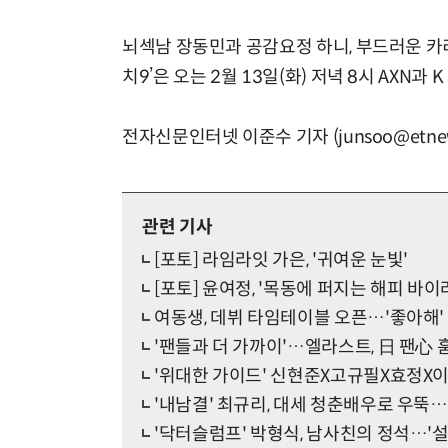
뇌섹남 장동민과 공감요정 하니, 부드러운 카
치9’은 오는 2월 13일(화) 저녁 8시 AXN과 
전자신문인터넷 이준수 기자 (junsoo@etnew
관련 기사
[포토] 라임라잇 가은, '귀여운 눈빛'
[포토] 윤여정, '목동에 퍼지는 해피 바이
여동생, 데뷔 타임테이블 오픈…'좋아해'
'팬들과 더 가까이'…엘라스트, 日 팬心
'위대한 가이드' 신현준X고규필X효정X이
'내남결' 최규리, 대세 청춘배우로 우뚝
'닥터슬럼프' 박형식, 남사친의 정석…'