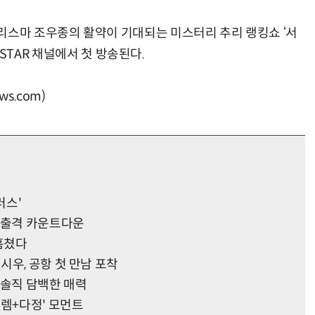
리스마 조우종의 활약이 기대되는 미스터리 추리 랭킹쇼 ‘서
K STAR 채널에서 첫 방송된다.
s.com)
러스'
 출격 카운트다운
 훔쳤다
시우, 공항 첫 만남 포착
…솔직 담백한 매력
설렘+다정' 모먼트