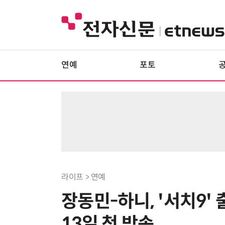
연예
포토
라이프 > 연예
장동민-하니, '서치9
13일 첫 방송