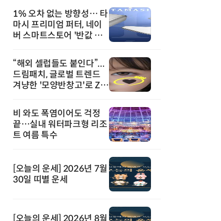
1% 오차 없는 방향성… 타
마시 프리미엄 퍼터, 네이
버 스마트스토어 '반값 할
인' 돌풍
“해외 셀럽들도 붙인다”...
드림패치, 글로벌 트렌드
겨냥한 '모양반창고'로 Z세
대 공략
비 와도 폭염이어도 걱정
끝…실내 워터파크형 리조
트 여름 특수
[오늘의 운세] 2026년 7월
30일 띠별 운세
[오늘의 운세] 2026년 8월