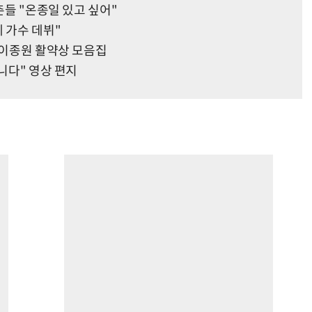
촌들 "온종일 있고 싶어"
 가수 데뷔"
늬X이종원 활약상 모음집
합니다" 영상 편지