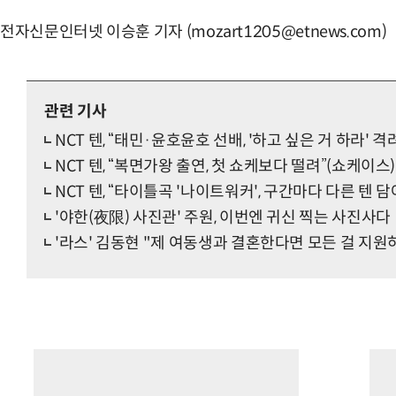
전자신문인터넷 이승훈 기자 (mozart1205@etnews.com)
관련 기사
NCT 텐, “태민·윤호윤호 선배, '하고 싶은 거 하라' 
NCT 텐, “복면가왕 출연, 첫 쇼케보다 떨려”(쇼케이스)
NCT 텐, “타이틀곡 '나이트워커', 구간마다 다른 텐 
'야한(夜限) 사진관' 주원, 이번엔 귀신 찍는 사진사다
'라스' 김동현 "제 여동생과 결혼한다면 모든 걸 지원