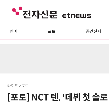
연예
포토
공연전시
라이프 > 포토
[포토] NCT 텐, '데뷔 첫 솔로