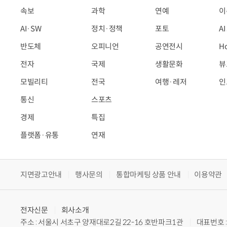
속보
과학
연예
이
AI·SW
정치·정책
포토
A
반도체
오피니언
공연전시
H
전자
국제
생활문화
뷰
모빌리티
전국
여행·레저
인
통신
스포츠
경제
특집
플랫폼·유통
연재
지면광고안내
행사문의
통합마케팅 상품 안내
이용약관
전자신문
회사소개
주소 : 서울시 서초구 양재대로2길 22-16 호반파크1관
대표번호 : 