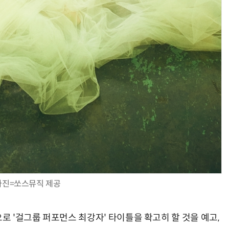
사진=쏘스뮤직 제공
 '걸그룹 퍼포먼스 최강자' 타이틀을 확고히 할 것을 예고,