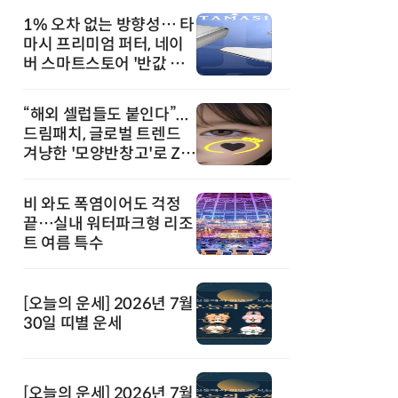
1% 오차 없는 방향성… 타
마시 프리미엄 퍼터, 네이
버 스마트스토어 '반값 할
인' 돌풍
“해외 셀럽들도 붙인다”...
드림패치, 글로벌 트렌드
겨냥한 '모양반창고'로 Z세
대 공략
비 와도 폭염이어도 걱정
끝…실내 워터파크형 리조
트 여름 특수
[오늘의 운세] 2026년 7월
30일 띠별 운세
[오늘의 운세] 2026년 7월