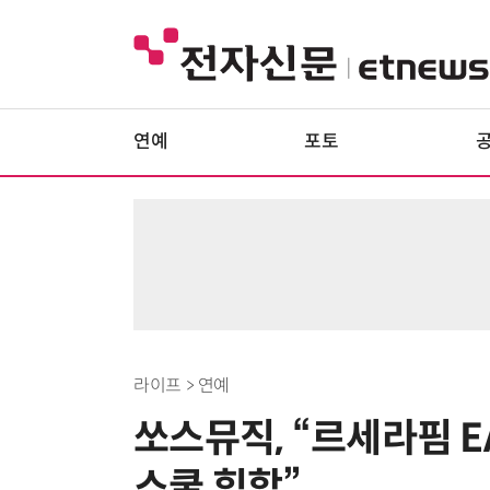
연예
포토
라이프 > 연예
쏘스뮤직, “르세라핌 E
스쿨 힙합”