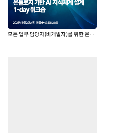
모든 업무 담당자(비개발자)를 위한 온톨로지 기반 AI 지식체계 설계 1-day 워크숍