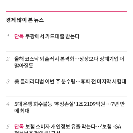
경제 많이 본 뉴스
1
단독
쿠팡에서 카드대출 받는다
2
올해 코스닥 퇴출러시 본격화…상장보다 상폐기업 더
많아질듯
3
美 클래리티법 이번 주 분수령…휴회 전 마지막 시험대
4
5대 은행 회수불능 '추정손실' 1조2109억원 …7년 만
에 최대
5
단독
보험 소비자 개인정보 유출 막는다…'보험·GA