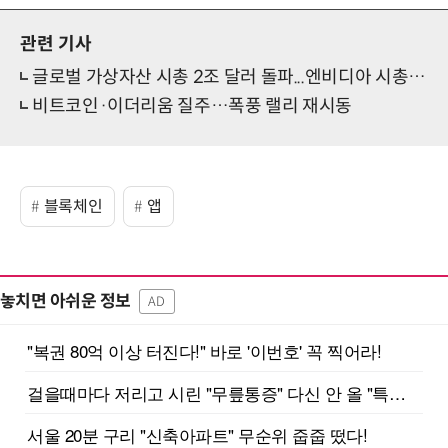
관련 기사
글로벌 가상자산 시총 2조 달러 돌파...엔비디아 시총 웃돌아
비트코인·이더리움 질주…폭풍 랠리 재시동
블록체인
앱
놓치면 아쉬운 정보
AD