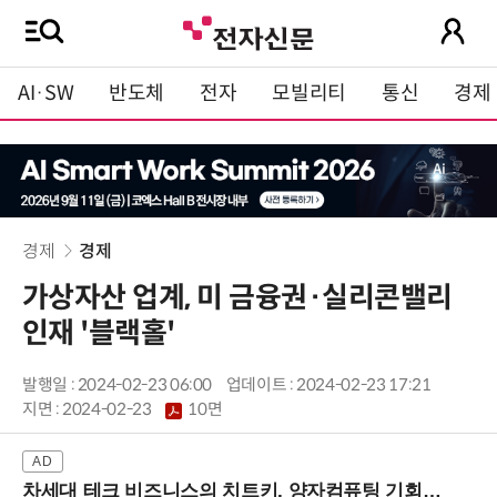
AI·SW
반도체
전자
모빌리티
통신
경제
경제
경제
가상자산 업계, 미 금융권·실리콘밸리
인재 '블랙홀'
발행일 : 2024-02-23 06:00
업데이트 : 2024-02-23 17:21
지면 :
2024-02-23
10면
차세대 테크 비즈니스의 치트키, 양자컴퓨팅 기회를 선점하라! (8/28 강남역)