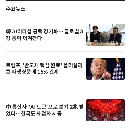
주요뉴스
韓 AI리더십 공백 장기화… 글로벌 3
강 동력 꺼져간다
트럼프, '반도체 핵심 원료' 폴리실리
콘 파생상품에 15% 관세
中 통신사, 'AI 토큰'으로 분기 2兆 벌
었다…한국도 사업화 시동