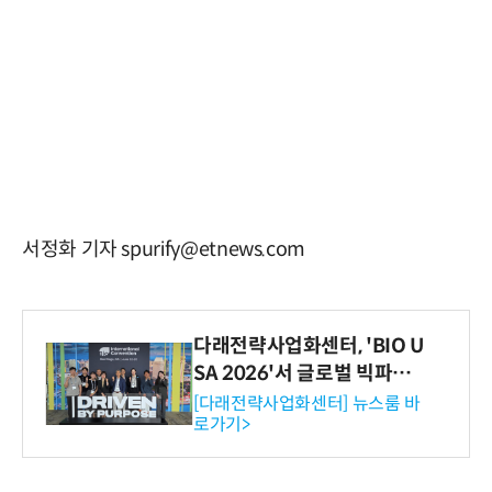
서정화 기자 spurify@etnews.com
다래전략사업화센터, 'BIO U
SA 2026'서 글로벌 빅파마
와의 비즈니스 미팅 지원…K
[다래전략사업화센터] 뉴스룸 바
로가기>
-바이오 해외 진출 교두보 확
보