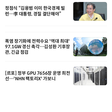
정점식 “김용범 이미 한국경제 빌
런…李 대통령, 경질 결단해야”
폭염 장기화에 전력수요 '역대 최대'
97.1GW 경신 촉각…김성환 기후장
관, 긴급 점검
[르포] 정부 GPU 7656장 운영 최전
선…'NHN 팩토리X' 가보니