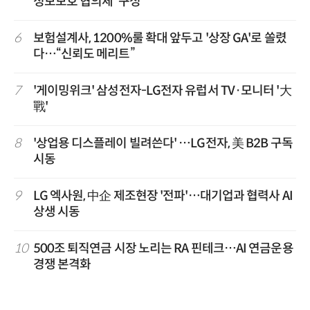
정보보호 협의체' 구성
6
보험설계사, 1200%룰 확대 앞두고 '상장 GA'로 쏠렸
다…“신뢰도 메리트”
7
'게이밍위크' 삼성전자-LG전자 유럽서 TV·모니터 '大
戰'
8
'상업용 디스플레이 빌려쓴다' …LG전자, 美 B2B 구독
시동
9
LG 엑사원, 中企 제조현장 '전파'…대기업과 협력사 AI
상생 시동
10
500조 퇴직연금 시장 노리는 RA 핀테크…AI 연금운용
경쟁 본격화