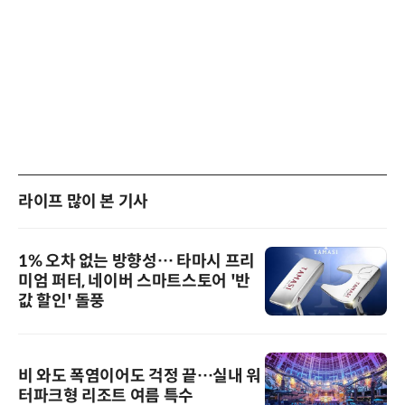
라이프 많이 본 기사
1% 오차 없는 방향성… 타마시 프리
미엄 퍼터, 네이버 스마트스토어 '반
값 할인' 돌풍
비 와도 폭염이어도 걱정 끝…실내 워
터파크형 리조트 여름 특수