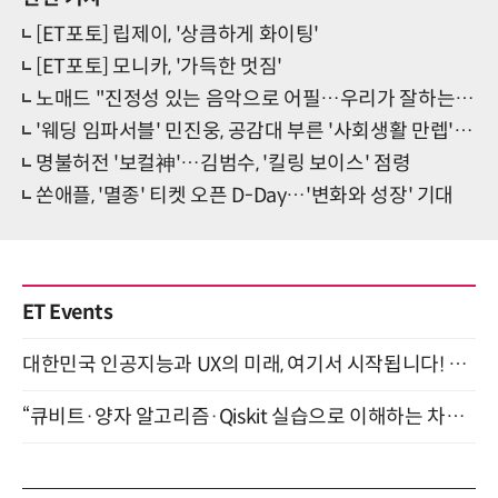
[ET포토] 립제이, '상큼하게 화이팅'
[ET포토] 모니카, '가득한 멋짐'
노매드 "진정성 있는 음악으로 어필…우리가 잘하는 것 보여주겠다" (쇼케이스)
'웨딩 임파서블' 민진웅, 공감대 부른 '사회생활 만렙' 캐릭터
명불허전 '보컬神'…김범수, '킬링 보이스' 점령
쏜애플, '멸종' 티켓 오픈 D-Day…'변화와 성장' 기대
ET Events
대한민국 인공지능과 UX의 미래, 여기서 시작됩니다! UX Korea 2026 - Fall 9월 2일 개최
“큐비트·양자 알고리즘·Qiskit 실습으로 이해하는 차세대 컴퓨팅” (8/28)